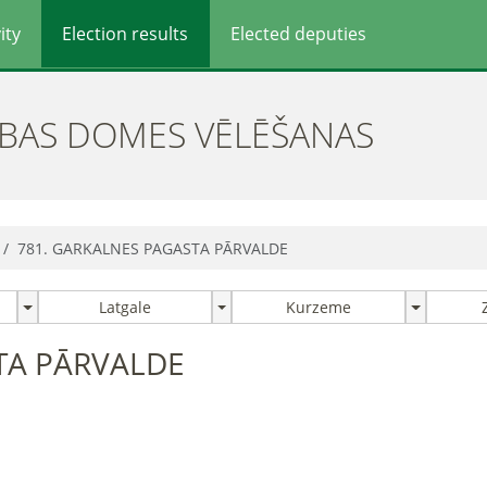
ity
Election results
Elected deputies
ĪBAS DOMES VĒLĒŠANAS
781. GARKALNES PAGASTA PĀRVALDE
Latgale
Kurzeme
TA PĀRVALDE