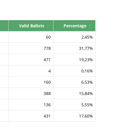
Valid Ballots
Percentage
60
2,45%
778
31,77%
471
19,23%
4
0,16%
160
6,53%
388
15,84%
136
5,55%
431
17,60%