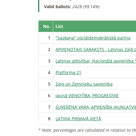
Valid ballots:
2428 (99,14%)
No.
List
1
"Saskaņa" sociāldemokrātiskā partija
2
APVIENOTAIS SARAKSTS - Latvijas Zaļā pa
3
Latvijas attīstībai, Nacionālā apvienība
4
Platforma 21
5
Zaļo un Zemnieku savienība
6
Jaunā VIENOTĪBA, PROGRESĪVIE
7
SUVERĒNĀ VARA, APVIENĪBA JAUNLATVI
8
LATVIJA PIRMAJĀ VIETĀ
* Note: percentages are calculated in relation to t