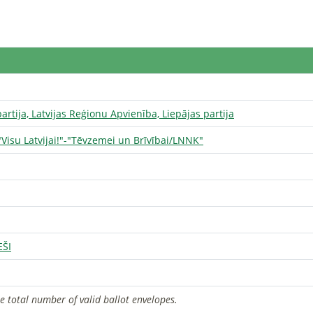
rtija, Latvijas Reģionu Apvienība, Liepājas partija
 "Visu Latvijai!"-"Tēvzemei un Brīvībai/LNNK"
EŠI
he total number of valid ballot envelopes.