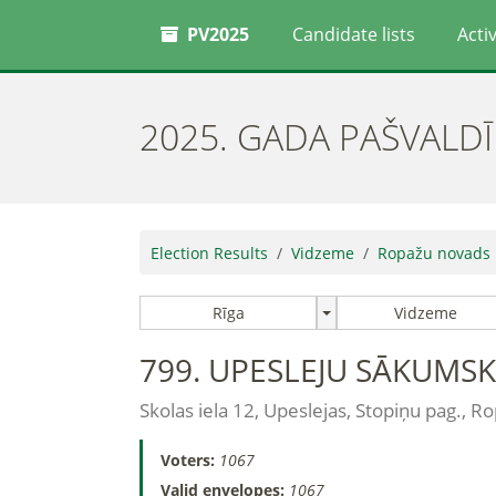
PV2025
Candidate lists
Activ
2025. GADA PAŠVALD
Election Results
Vidzeme
Ropažu novads
Rīga
Vidzeme
799. UPESLEJU SĀKUMS
Skolas iela 12, Upeslejas, Stopiņu pag., R
Voters:
1067
Valid envelopes:
1067