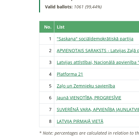
Valid ballots:
1061 (99,44%)
No.
List
1
"Saskaņa" sociāldemokrātiskā partija
2
APVIENOTAIS SARAKSTS - Latvijas Zaļā pa
3
Latvijas attīstībai, Nacionālā apvienība
4
Platforma 21
5
Zaļo un Zemnieku savienība
6
Jaunā VIENOTĪBA, PROGRESĪVIE
7
SUVERĒNĀ VARA, APVIENĪBA JAUNLATVI
8
LATVIJA PIRMAJĀ VIETĀ
* Note: percentages are calculated in relation to t