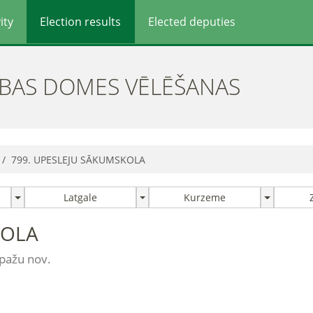
ity
Election results
Elected deputies
ĪBAS DOMES VĒLĒŠANAS
799. UPESLEJU SĀKUMSKOLA
Latgale
Kurzeme
KOLA
opažu nov.