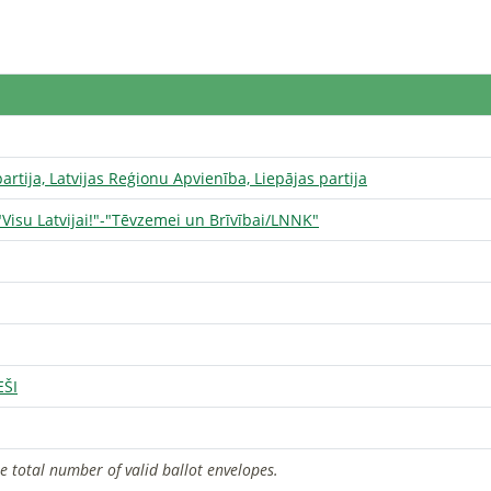
rtija, Latvijas Reģionu Apvienība, Liepājas partija
 "Visu Latvijai!"-"Tēvzemei un Brīvībai/LNNK"
EŠI
he total number of valid ballot envelopes.