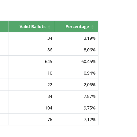
Valid Ballots
Percentage
34
3,19%
86
8,06%
645
60,45%
10
0,94%
22
2,06%
84
7,87%
104
9,75%
76
7,12%