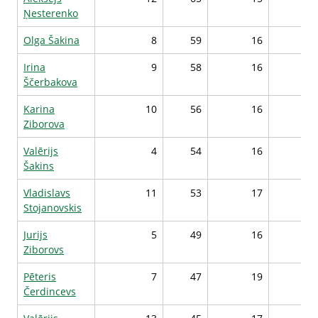
Ņesterenko
Olga Šakina
8
59
16
44
Irina
9
58
16
43
Ščerbakova
Karina
10
56
16
43
Ziborova
Valērijs
4
54
16
43
Šakins
Vladislavs
11
53
17
43
Stojanovskis
Jurijs
5
49
16
43
Ziborovs
Pēteris
7
47
19
42
Čerdincevs