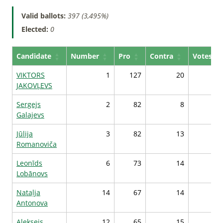
Valid ballots:
397 (3,495%)
Elected:
0
Candidate
Number
Pro
Contra
Votes*
VIKTORS
1
127
20
50
JAKOVĻEVS
Sergejs
2
82
8
47
Galajevs
Jūlija
3
82
13
46
Romanoviča
Leonīds
6
73
14
45
Lobānovs
Nataļja
14
67
14
45
Antonova
Aleksejs
12
65
15
44