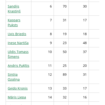
Sandijs
6
70
30
46
Krastiņš
Kaspars
7
31
17
44
Puksts
Uvis Briedis
8
19
18
43
Inese Nartiša
9
23
48
40
Uldis Tomass
10
50
37
44
Šimens
Andris Puķītis
11
25
20
43
Sintija
12
89
31
48
Ozoliņa
Gvido Kronis
13
33
17
44
Māris Liepa
14
32
16
44