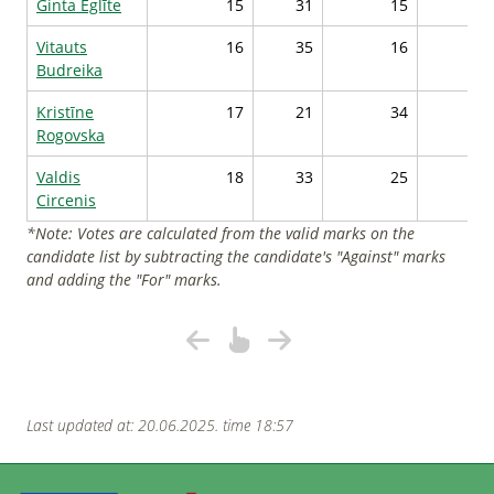
Ginta Eglīte
15
31
15
44
Vitauts
16
35
16
44
Budreika
Kristīne
17
21
34
41
Rogovska
Valdis
18
33
25
43
Circenis
*Note: Votes are calculated from the valid marks on the
candidate list by subtracting the candidate's "Against" marks
and adding the "For" marks.
Last updated at: 20.06.2025. time 18:57