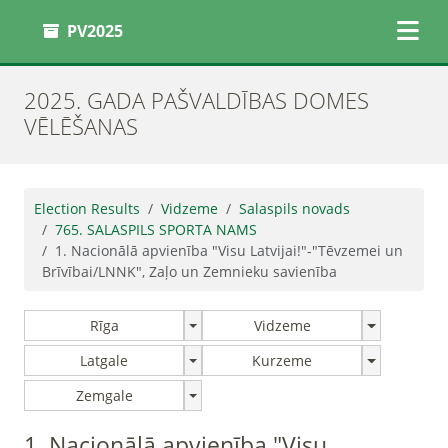
PV2025
2025. GADA PAŠVALDĪBAS DOMES
VĒLĒŠANAS
Election Results
Vidzeme
Salaspils novads
765. SALASPILS SPORTA NAMS
1. Nacionālā apvienība "Visu Latvijai!"-"Tēvzemei un
Brīvībai/LNNK", Zaļo un Zemnieku savienība
Rīga
Vidzeme
Latgale
Kurzeme
Zemgale
1. Nacionālā apvienība "Visu