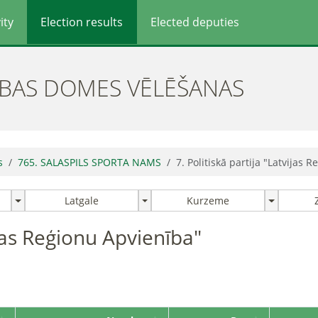
ity
Election results
Elected deputies
ĪBAS DOMES VĒLĒŠANAS
s
765. SALASPILS SPORTA NAMS
7. Politiskā partija "Latvijas 
Latgale
Kurzeme
ijas Reģionu Apvienība"