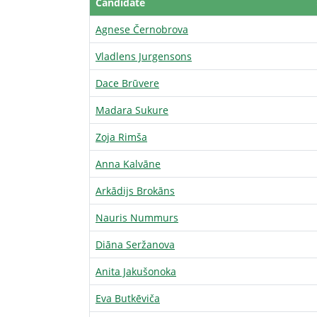
Candidate
Agnese Černobrova
Vladlens Jurgensons
Dace Brūvere
Madara Sukure
Zoja Rimša
Anna Kalvāne
Arkādijs Brokāns
Nauris Nummurs
Diāna Seržanova
Anita Jakušonoka
Eva Butkēviča