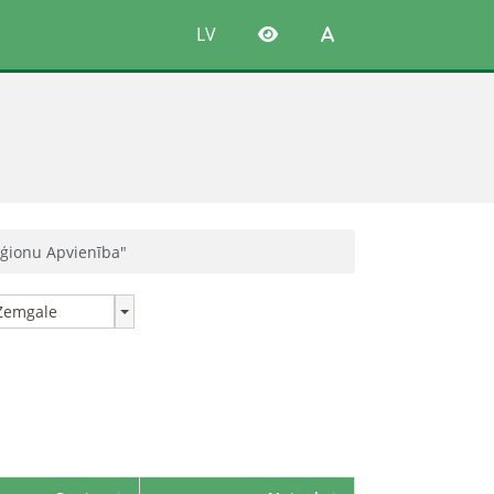
LV
Reģionu Apvienība"
Zemgale