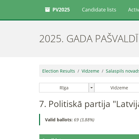
PV2025
Candidate lists
Activ
2025. GADA PAŠVALD
Election Results
Vidzeme
Salaspils novad
Rīga
Vidzeme
7. Politiskā partija "Latv
Valid ballots:
69 (3,88%)