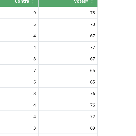
Contra
Votes*
9
78
5
73
4
67
4
77
8
67
7
65
6
65
3
76
4
76
4
72
3
69