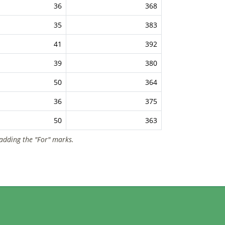
36
368
35
383
41
392
39
380
50
364
36
375
50
363
 adding the "For" marks.