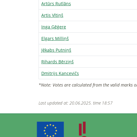
Artūrs Rutlāns
Artis Vītiņš
Inga Ģēģere
Elgars Milliņš
Jēkabs Putniņš
Rihards Bērziņš
Dmitrijs Kancevičs
*Note: Votes are calculated from the valid marks o
Last updated at: 20.06.2025. time 18:57