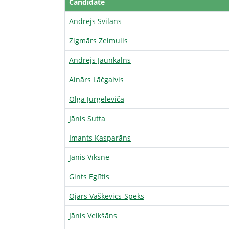
Candidate
Andrejs Svilāns
Zigmārs Zeimulis
Andrejs Jaunkalns
Ainārs Lāčgalvis
Olga Jurgeleviča
Jānis Sutta
Imants Kasparāns
Jānis Vīksne
Gints Eglītis
Ojārs Vaškevics-Spēks
Jānis Veikšāns