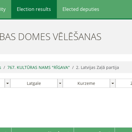
ity
Election results
Elected deputies
ĪBAS DOMES VĒLĒŠANAS
s
767. KULTŪRAS NAMS "RĪGAVA"
2. Latvijas Zaļā partija
Latgale
Kurzeme