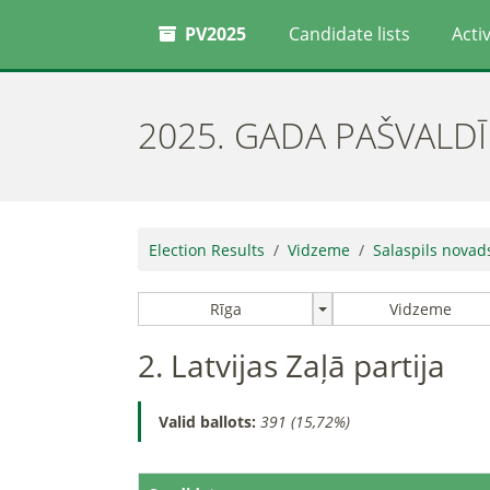
PV2025
Candidate lists
Activ
2025. GADA PAŠVALD
Election Results
Vidzeme
Salaspils novad
Rīga
Vidzeme
2. Latvijas Zaļā partija
Valid ballots:
391 (15,72%)