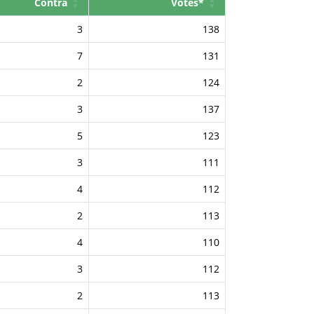
Contra
Votes*
3
138
7
131
2
124
3
137
5
123
3
111
4
112
2
113
4
110
3
112
2
113