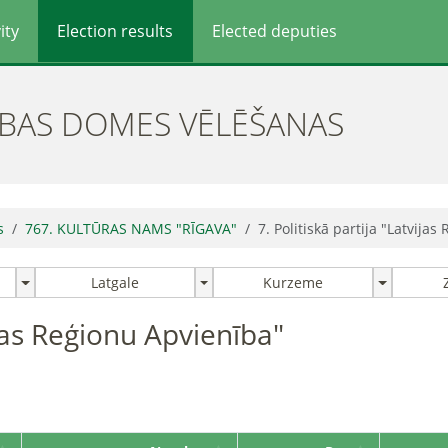
ity
Election results
Elected deputies
ĪBAS DOMES VĒLĒŠANAS
s
767. KULTŪRAS NAMS "RĪGAVA"
7. Politiskā partija "Latvija
Latgale
Kurzeme
ijas Reģionu Apvienība"