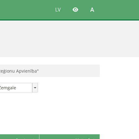
LV
s Reģionu Apvienība"
Zemgale