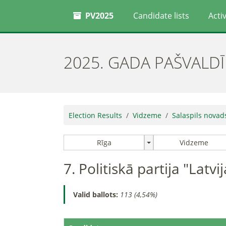
PV2025
Candidate lists
Activ
2025. GADA PAŠVALD
Election Results
Vidzeme
Salaspils novad
Rīga
Vidzeme
7. Politiskā partija "Latv
Valid ballots:
113 (4,54%)