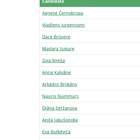
Candidate
Agnese Černobrova
Vladlens Jurgensons
Dace Brūvere
Madara Sukure
Zoja Rimša
Anna Kalvāne
Arkādijs Brokāns
Nauris Nummurs
Diāna Seržanova
Anita Jakušonoka
Eva Butkēviča