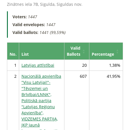
Zinātnes iela 7B, Sigulda, Siguldas nov.
Voters:
1447
Valid envelopes:
1447
Valid ballots:
1441 (99,59%)
Valid
No.
List
Ballots
Percentage
1
Latvijas attīstībai
20
1,38%
2
Nacionālā apvienība
607
41,95%
"Visu Latvijai!"-
"Tēvzemei un
Brīvībai/LNNK",
Politiskā partija
"Latvijas Reģionu
Apvienība",
VIDZEMES PARTIJA,
JKP Jaunā