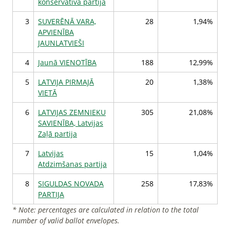
konservatīvā partija
3
SUVERĒNĀ VARA,
28
1,94%
APVIENĪBA
JAUNLATVIEŠI
4
Jaunā VIENOTĪBA
188
12,99%
5
LATVIJA PIRMAJĀ
20
1,38%
VIETĀ
6
LATVIJAS ZEMNIEKU
305
21,08%
SAVIENĪBA, Latvijas
Zaļā partija
7
Latvijas
15
1,04%
Atdzimšanas partija
8
SIGULDAS NOVADA
258
17,83%
PARTIJA
* Note: percentages are calculated in relation to the total
number of valid ballot envelopes.