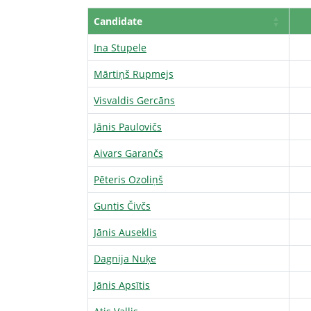
Candidate
Ina Stupele
Mārtiņš Rupmejs
Visvaldis Gercāns
Jānis Paulovičs
Aivars Garančs
Pēteris Ozoliņš
Guntis Čivčs
Jānis Auseklis
Dagnija Nuķe
Jānis Apsītis