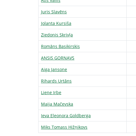
Atis Vallis
Juris Slavēns
Jolanta Kursiša
Ziedonis Skrivļa
Romāns Basikirskis
ANSIS GORNAVS
Aiga Jansone
Rihards Urtāns
Liene Irbe
Maija Mačevska
Ieva Eleonora Goldberga
Miks Tomass Hižņikovs