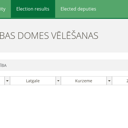
ity
Election results
Elected deputies
ĪBAS DOMES VĒLĒŠANAS
TĪBA
Latgale
Kurzeme