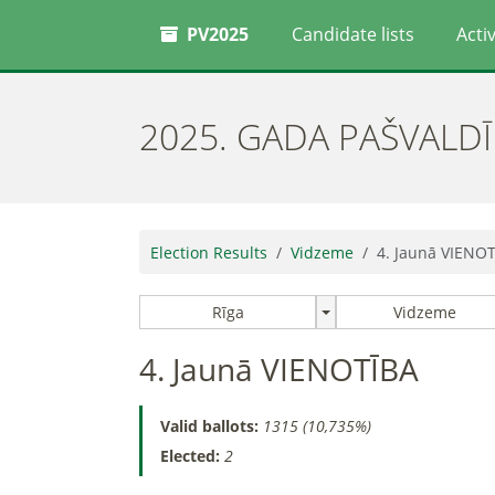
PV2025
Candidate lists
Activ
2025. GADA PAŠVALD
Election Results
Vidzeme
4. Jaunā VIENO
Rīga
Vidzeme
4. Jaunā VIENOTĪBA
Valid ballots:
1315 (10,735%)
Elected:
2