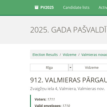
PV2025
Candidate lists
Activ
2025. GADA PAŠVALD
Election Results
Vidzeme
Valmieras nova
Rīga
Vidzeme
912. VALMIERAS PĀRGAU
Zvaigžņu iela 4, Valmiera, Valmieras nov.
Voters:
1711
Valid envelopes:
1710