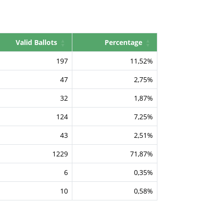
Valid Ballots
Percentage
197
11,52%
47
2,75%
32
1,87%
124
7,25%
43
2,51%
1229
71,87%
6
0,35%
10
0,58%