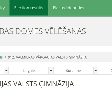
ity
Election results
Elected deputies
ĪBAS DOMES VĒLĒŠANAS
ds
912. VALMIERAS PĀRGAUJAS VALSTS ĢIMNĀZIJA
Latgale
Kurzeme
JAS VALSTS ĢIMNĀZIJA