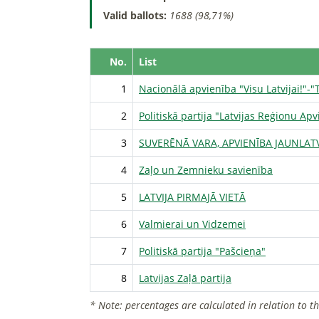
Valid ballots:
1688 (98,71%)
No.
List
1
Nacionālā apvienība "Visu Latvijai!"-
2
Politiskā partija "Latvijas Reģionu Ap
3
SUVERĒNĀ VARA, APVIENĪBA JAUNLATV
4
Zaļo un Zemnieku savienība
5
LATVIJA PIRMAJĀ VIETĀ
6
Valmierai un Vidzemei
7
Politiskā partija "Pašcieņa"
8
Latvijas Zaļā partija
* Note: percentages are calculated in relation to t