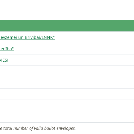
"Tēvzemei un Brīvībai/LNNK"
vienība"
IEŠI
he total number of valid ballot envelopes.