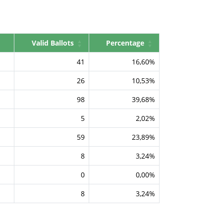
Valid Ballots
Percentage
41
16,60%
26
10,53%
98
39,68%
5
2,02%
59
23,89%
8
3,24%
0
0,00%
8
3,24%