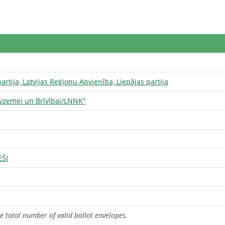
rtija, Latvijas Reģionu Apvienība, Liepājas partija
Tēvzemei un Brīvībai/LNNK"
EŠI
he total number of valid ballot envelopes.