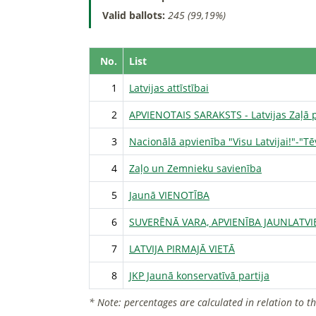
Valid ballots:
245 (99,19%)
No.
List
1
Latvijas attīstībai
2
APVIENOTAIS SARAKSTS - Latvijas Zaļā pa
3
Nacionālā apvienība "Visu Latvijai!"-"
4
Zaļo un Zemnieku savienība
5
Jaunā VIENOTĪBA
6
SUVERĒNĀ VARA, APVIENĪBA JAUNLATVI
7
LATVIJA PIRMAJĀ VIETĀ
8
JKP Jaunā konservatīvā partija
* Note: percentages are calculated in relation to t