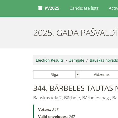
PV2025
Candidate lists
Activ
2025. GADA PAŠVALD
Election Results
Zemgale
Bauskas novads
Rīga
Vidzeme
344. BĀRBELES TAUTAS
Bauskas iela 2, Bārbele, Bārbeles pag., B
Voters:
247
Valid envelopes:
247