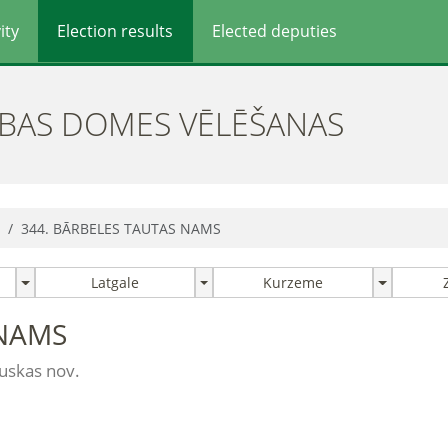
ity
Election results
Elected deputies
ĪBAS DOMES VĒLĒŠANAS
344. BĀRBELES TAUTAS NAMS
Latgale
Kurzeme
 NAMS
auskas nov.