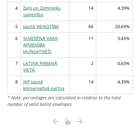
4
Zaļo un Zemnieku
14
4,39%
savienība
5
Jaunā VIENOTĪBA
66
20,69%
6
SUVERĒNĀ VARA,
11
3,45%
APVIENĪBA
JAUNLATVIEŠI
7
LATVIJA PIRMAJĀ
2
0,63%
VIETĀ
8
JKP Jaunā
14
4,39%
konservatīvā partija
* Note: percentages are calculated in relation to the total
number of valid ballot envelopes.