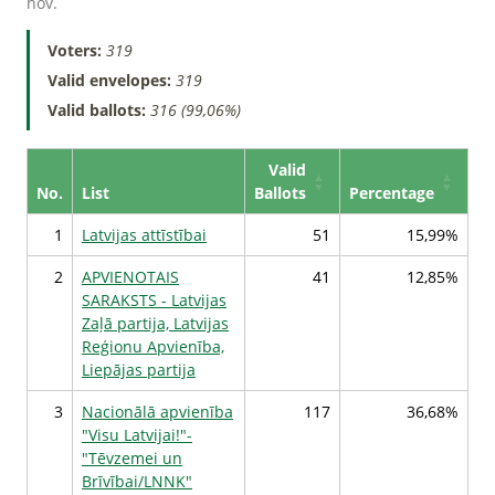
nov.
Voters:
319
Valid envelopes:
319
Valid ballots:
316 (99,06%)
Valid
No.
List
Ballots
Percentage
1
Latvijas attīstībai
51
15,99%
2
APVIENOTAIS
41
12,85%
SARAKSTS - Latvijas
Zaļā partija, Latvijas
Reģionu Apvienība,
Liepājas partija
3
Nacionālā apvienība
117
36,68%
"Visu Latvijai!"-
"Tēvzemei un
Brīvībai/LNNK"