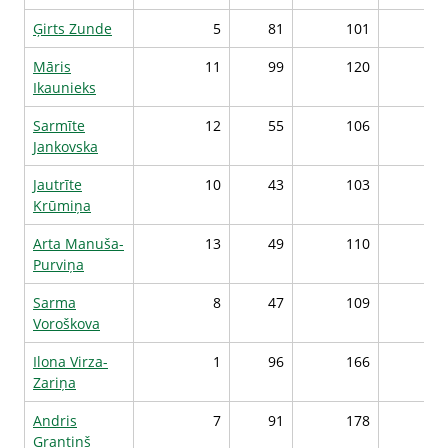
Ģirts Zunde
5
81
101
96
Māris
11
99
120
96
Ikaunieks
Sarmīte
12
55
106
93
Jankovska
Jautrīte
10
43
103
92
Krūmiņa
Arta Manuša-
13
49
110
92
Purviņa
Sarma
8
47
109
92
Voroškova
Ilona Virza-
1
96
166
91
Zariņa
Andris
7
91
178
89
Grantiņš