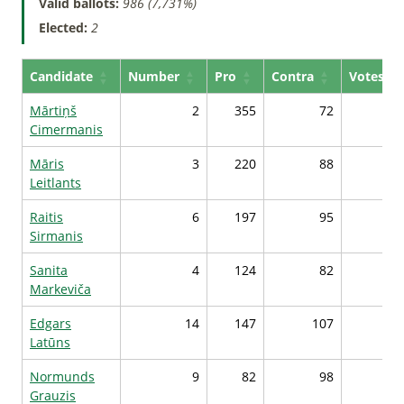
Valid ballots:
986 (7,731%)
Elected:
2
Candidate
Number
Pro
Contra
Votes*
Mārtiņš
2
355
72
126
Cimermanis
Māris
3
220
88
111
Leitlants
Raitis
6
197
95
108
Sirmanis
Sanita
4
124
82
102
Markeviča
Edgars
14
147
107
102
Latūns
Normunds
9
82
98
97
Grauzis