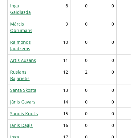
Inga
8
0
0
Gaidlazda
Mārcis
9
0
0
Obrumans
Raimonds
10
0
0
Jaudzems
Artis Auzāns
11
0
0
Ruslans
12
2
0
Bajārietis
Santa Skosta
13
0
0
Jānis Gavars
14
0
0
Sandis Kupčs
15
0
0
Jānis Daģis
16
0
0
Inga
17
0
0