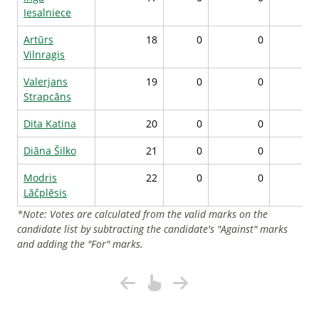
Iesalniece
Artūrs
18
0
0
Vilnragis
Valerjans
19
0
0
Strapcāns
Dita Katina
20
0
0
Diāna Šilko
21
0
0
Modris
22
0
0
Lāčplēsis
*Note: Votes are calculated from the valid marks on the
candidate list by subtracting the candidate's "Against" marks
and adding the "For" marks.