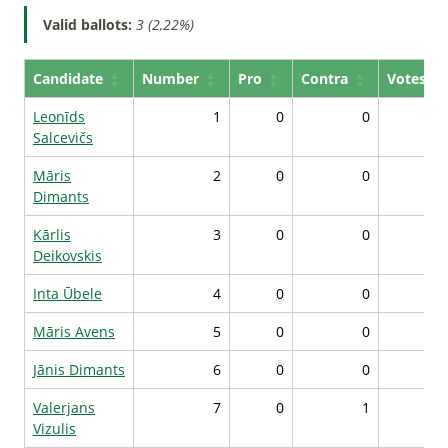
Valid ballots:
3 (2,22%)
Candidate
Number
Pro
Contra
Votes*
Leonīds
1
0
0
Salcevičs
Māris
2
0
0
Dimants
Kārlis
3
0
0
Deikovskis
Inta Ūbele
4
0
0
Māris Avens
5
0
0
Jānis Dimants
6
0
0
Valerjans
7
0
1
Vizulis