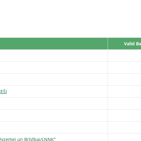
Valid Ba
EŠI
Tēvzemei un Brīvībai/LNNK"