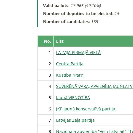
Valid ballots:
17 965 (99,10%)
Number of deputies to be elected:
15
Number of candidates:
169
No.
List
1
LATVIJA PIRMAJĀ VIETĀ
2
Centra Partija
3
Kustība "Par!"
4
SUVERĒNĀ VARA, APVIENĪBA JAUNLATVI
5
Jaunā VIENOTĪBA
6
JKP Jaunā konservatīvā partija
7
Latvijas Zaļā partija
8
Nacionālā apvienība "Visu Latvijai!"-"