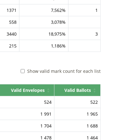
1371
7,562%
1
558
3,078%
3440
18,975%
3
215
1,186%
Show valid mark count for each list
Valid Envelopes
Valid Ballots
524
522
1 991
1 965
1 704
1 688
1 478
1 464