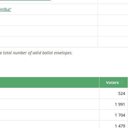
ienība"
he total number of valid ballot envelopes.
Voters
524
1 991
1 704
1 479