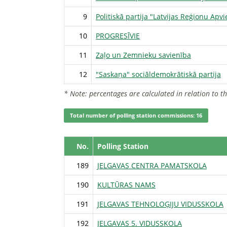
9
Politiskā partija "Latvijas Reģionu Apv
10
PROGRESĪVIE
11
Zaļo un Zemnieku savienība
12
"Saskaņa" sociāldemokrātiskā partija
* Note: percentages are calculated in relation to t
Total number of polling station commissions: 16
No.
Polling Station
189
JELGAVAS CENTRA PAMATSKOLA
190
KULTŪRAS NAMS
191
JELGAVAS TEHNOLOĢIJU VIDUSSKOLA
192
JELGAVAS 5. VIDUSSKOLA