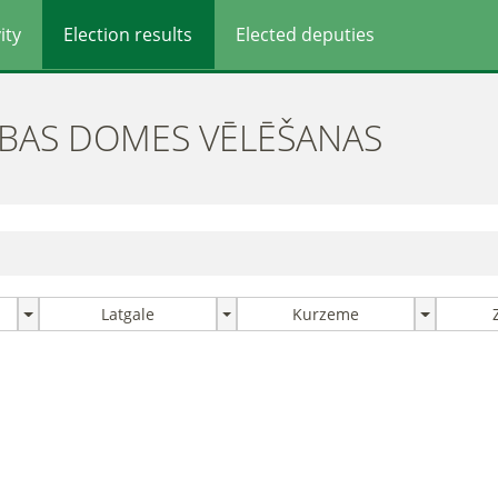
ity
Election results
Elected deputies
ĪBAS DOMES VĒLĒŠANAS
Latgale
Kurzeme