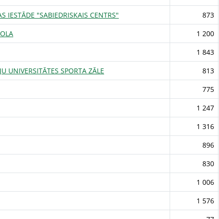
AS IESTĀDE "SABIEDRISKAIS CENTRS"
873
KOLA
1 200
1 843
JU UNIVERSITĀTES SPORTA ZĀLE
813
775
1 247
1 316
896
830
1 006
1 576