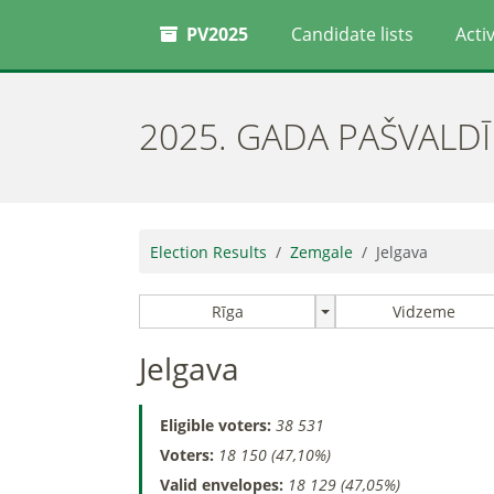
PV2025
Candidate lists
Activ
2025. GADA PAŠVALD
Election Results
Zemgale
Jelgava
Rīga
Vidzeme
Jelgava
Eligible voters:
38 531
Voters:
18 150 (47,10%)
Valid envelopes:
18 129 (47,05%)