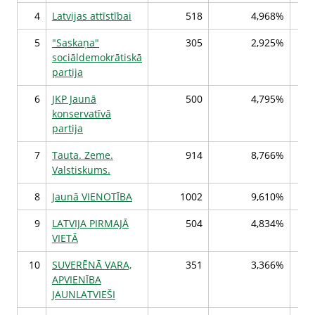
4
Latvijas attīstībai
518
4,968%
5
"Saskaņa"
305
2,925%
sociāldemokrātiskā
partija
6
JKP Jaunā
500
4,795%
konservatīvā
partija
7
Tauta. Zeme.
914
8,766%
Valstiskums.
8
Jaunā VIENOTĪBA
1002
9,610%
9
LATVIJA PIRMAJĀ
504
4,834%
VIETĀ
10
SUVERĒNĀ VARA,
351
3,366%
APVIENĪBA
JAUNLATVIEŠI