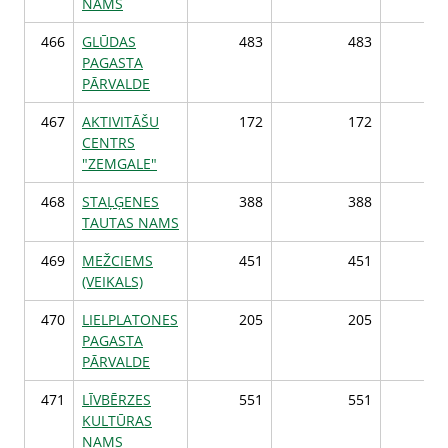
NAMS
466
GLŪDAS
483
483
4
PAGASTA
PĀRVALDE
467
AKTIVITĀŠU
172
172
1
CENTRS
"ZEMGALE"
468
STAĻĢENES
388
388
3
TAUTAS NAMS
469
MEŽCIEMS
451
451
4
(VEIKALS)
470
LIELPLATONES
205
205
2
PAGASTA
PĀRVALDE
471
LĪVBĒRZES
551
551
5
KULTŪRAS
NAMS