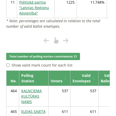
11
Politiskā partija
1225
11,748%
"Latvijas Reģionu
Apvienība"
* Note: percentages are calculated in relation to the total
number of valid ballot envelopes.
Total number of polling station commissions: 21
Show valid mark count for each list
Polling
Valid
Valid
No.
Station
Voters
Envelopes
Ballots
464
KALNCIEMA
537
537
5
KULTŪRAS
NAMS
465
ELEJAS SAIETA
611
611
6