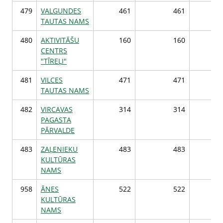
479
VALGUNDES
461
461
4
TAUTAS NAMS
480
AKTIVITĀŠU
160
160
1
CENTRS
"TĪREĻI"
481
VILCES
471
471
4
TAUTAS NAMS
482
VIRCAVAS
314
314
3
PAGASTA
PĀRVALDE
483
ZAĻENIEKU
483
483
4
KULTŪRAS
NAMS
958
ĀNES
522
522
5
KULTŪRAS
NAMS