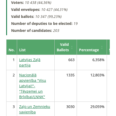
Voters:
10 438 (44,36%)
Valid envelopes:
10 427 (44,31%)
Valid ballots:
10 347 (99,23%)
Number of deputies to be elected:
19
Number of candidates:
203
Valid
No.
List
Ballots
Percentage
Sea
1
Latvijas Zaļā
663
6,358%
partija
2
Nacionālā
1335
12,803%
apvienība "Visu
Latvijai!"-
"Tēvzemei un
Brīvībai/LNNK"
3
Zaļo un Zemnieku
3030
29,059%
savienība