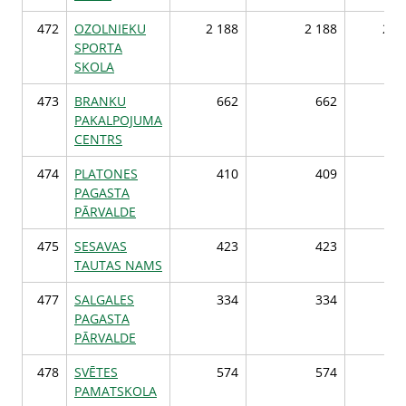
472
OZOLNIEKU
2 188
2 188
2 1
SPORTA
SKOLA
473
BRANKU
662
662
6
PAKALPOJUMA
CENTRS
474
PLATONES
410
409
4
PAGASTA
PĀRVALDE
475
SESAVAS
423
423
4
TAUTAS NAMS
477
SALGALES
334
334
3
PAGASTA
PĀRVALDE
478
SVĒTES
574
574
5
PAMATSKOLA