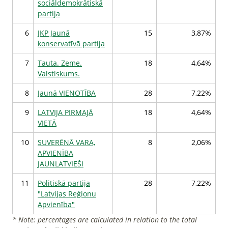
sociāldemokrātiskā
partija
6
JKP Jaunā
15
3,87%
konservatīvā partija
7
Tauta. Zeme.
18
4,64%
Valstiskums.
8
Jaunā VIENOTĪBA
28
7,22%
9
LATVIJA PIRMAJĀ
18
4,64%
VIETĀ
10
SUVERĒNĀ VARA,
8
2,06%
APVIENĪBA
JAUNLATVIEŠI
11
Politiskā partija
28
7,22%
"Latvijas Reģionu
Apvienība"
* Note: percentages are calculated in relation to the total