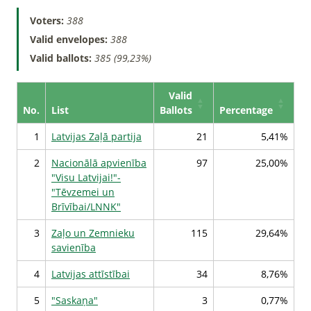
Voters:
388
Valid envelopes:
388
Valid ballots:
385 (99,23%)
Valid
No.
List
Ballots
Percentage
1
Latvijas Zaļā partija
21
5,41%
2
Nacionālā apvienība
97
25,00%
"Visu Latvijai!"-
"Tēvzemei un
Brīvībai/LNNK"
3
Zaļo un Zemnieku
115
29,64%
savienība
4
Latvijas attīstībai
34
8,76%
5
"Saskaņa"
3
0,77%