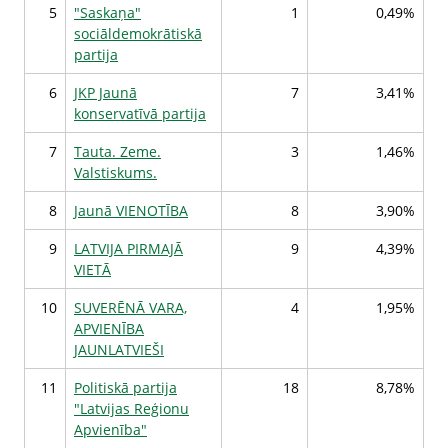
5
"Saskaņa"
1
0,49%
sociāldemokrātiskā
partija
6
JKP Jaunā
7
3,41%
konservatīvā partija
7
Tauta. Zeme.
3
1,46%
Valstiskums.
8
Jaunā VIENOTĪBA
8
3,90%
9
LATVIJA PIRMAJĀ
9
4,39%
VIETĀ
10
SUVERĒNĀ VARA,
4
1,95%
APVIENĪBA
JAUNLATVIEŠI
11
Politiskā partija
18
8,78%
"Latvijas Reģionu
Apvienība"