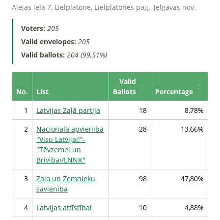
Alejas iela 7, Lielplatone, Lielplatones pag., Jelgavas nov.
Voters:
205
Valid envelopes:
205
Valid ballots:
204 (99,51%)
Valid
No.
List
Ballots
Percentage
1
Latvijas Zaļā partija
18
8,78%
2
Nacionālā apvienība
28
13,66%
"Visu Latvijai!"-
"Tēvzemei un
Brīvībai/LNNK"
3
Zaļo un Zemnieku
98
47,80%
savienība
4
Latvijas attīstībai
10
4,88%