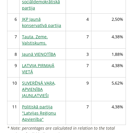
sociāldemokrātiskā
partija
6
JKP Jaunā
4
2,50%
konservatīvā partija
7
Tauta. Zeme.
7
4,38%
Valstiskums.
8
Jaunā VIENOTĪBA
3
1,88%
9
LATVIJA PIRMAJĀ
7
4,38%
VIETĀ
10
SUVERĒNĀ VARA,
9
5,62%
APVIENĪBA
JAUNLATVIEŠI
11
Politiskā partija
7
4,38%
"Latvijas Reģionu
Apvienība"
* Note: percentages are calculated in relation to the total