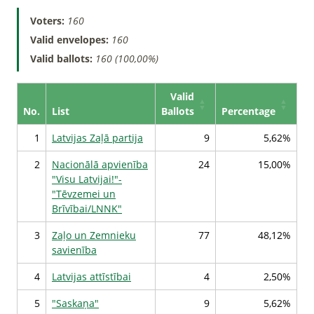
Voters:
160
Valid envelopes:
160
Valid ballots:
160 (100,00%)
Valid
No.
List
Ballots
Percentage
1
Latvijas Zaļā partija
9
5,62%
2
Nacionālā apvienība
24
15,00%
"Visu Latvijai!"-
"Tēvzemei un
Brīvībai/LNNK"
3
Zaļo un Zemnieku
77
48,12%
savienība
4
Latvijas attīstībai
4
2,50%
5
"Saskaņa"
9
5,62%