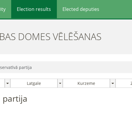
ity
Election results
Elected deputies
ĪBAS DOMES VĒLĒŠANAS
servatīvā partija
Latgale
Kurzeme
 partija