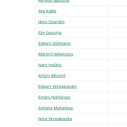
Agnese Gailuma
Ilga Kokle
Jānis Ozarskis
Ilze Gausiņa
Edgars Gūtmanis
Mārtiņš Miķelsons
Ivars Indāns
Artūrs Bērziņš
Edgars Verpakovskis
Einārs Ņikiforovs
Simona Matvejeva
Ņina Verpakovska