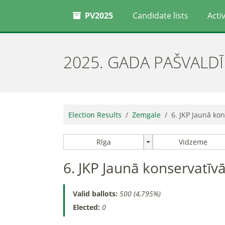
PV2025
Candidate lists
Activ
2025. GADA PAŠVALD
Election Results
Zemgale
6. JKP Jaunā kon
Rīga
Vidzeme
6. JKP Jaunā konservatīvā
Valid ballots:
500 (4,795%)
Elected:
0