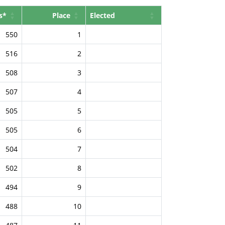
s*
Place
Elected
550
1
516
2
508
3
507
4
505
5
505
6
504
7
502
8
494
9
488
10