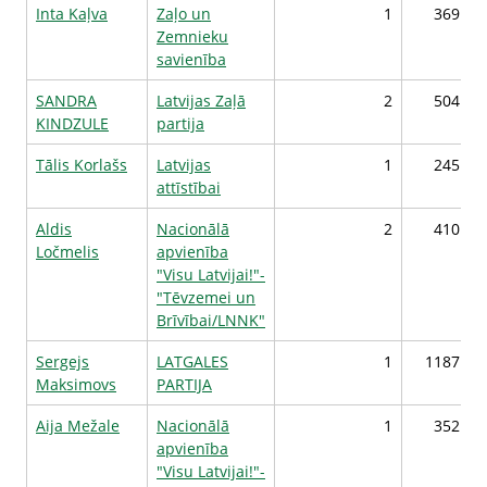
Inta Kaļva
Zaļo un
1
369
Zemnieku
savienība
SANDRA
Latvijas Zaļā
2
504
KINDZULE
partija
Tālis Korlašs
Latvijas
1
245
attīstībai
Aldis
Nacionālā
2
410
Ločmelis
apvienība
"Visu Latvijai!"-
"Tēvzemei un
Brīvībai/LNNK"
Sergejs
LATGALES
1
1187
Maksimovs
PARTIJA
Aija Mežale
Nacionālā
1
352
apvienība
"Visu Latvijai!"-