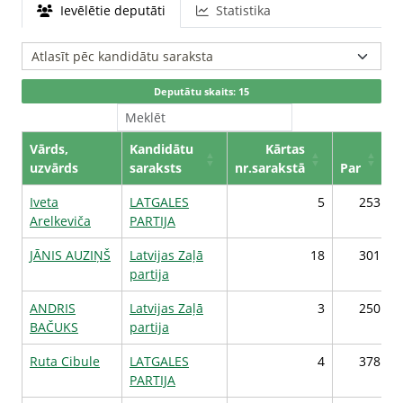
Ievēlētie deputāti
Statistika
Deputātu skaits: 15
Vārds,
Kandidātu
Kārtas
uzvārds
saraksts
nr.sarakstā
Par
P
Iveta
LATGALES
5
253
Arelkeviča
PARTIJA
JĀNIS AUZIŅŠ
Latvijas Zaļā
18
301
partija
ANDRIS
Latvijas Zaļā
3
250
BAČUKS
partija
Ruta Cibule
LATGALES
4
378
PARTIJA