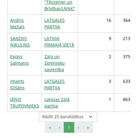
"Tēvzemei un
Brīvībai/LNNK"
Andris
LATGALES
16
364
Mežals
PARTIJA
SANDIJS
LATVIJA
9
213
ŅIKUĻINS
PIRMAJĀ VIETĀ
Egons
Zaļo un
2
375
Salmanis
Zemnieku
savienība
Imants
LATGALES
3
633
Slišāns
PARTIJA
JĀNIS
Latvijas Zaļā
1
863
TRUPOVNIEKS
partija
«
‹
1
›
»