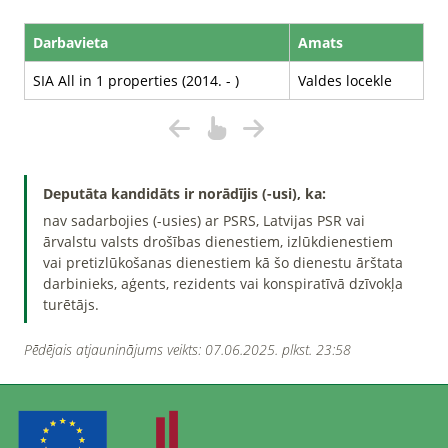
Darbavieta
Amats
SIA All in 1 properties (2014. - )
Valdes locekle
Deputāta kandidāts ir norādījis (-usi), ka:
nav sadarbojies (-usies) ar PSRS, Latvijas PSR vai
ārvalstu valsts drošības dienestiem, izlūkdienestiem
vai pretizlūkošanas dienestiem kā šo dienestu ārštata
darbinieks, aģents, rezidents vai konspiratīvā dzīvokļa
turētājs.
Pēdējais atjauninājums veikts: 07.06.2025. plkst. 23:58