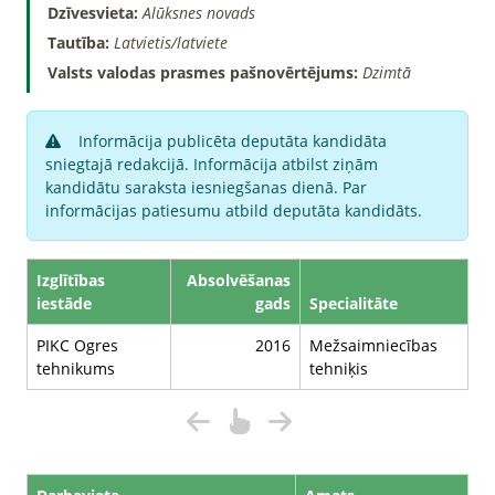
Dzīvesvieta:
Alūksnes novads
Tautība:
Latvietis/latviete
Valsts valodas prasmes pašnovērtējums:
Dzimtā
Informācija publicēta deputāta kandidāta
sniegtajā redakcijā. Informācija atbilst ziņām
kandidātu saraksta iesniegšanas dienā. Par
informācijas patiesumu atbild deputāta kandidāts.
Izglītības
Absolvēšanas
iestāde
gads
Specialitāte
PIKC Ogres
2016
Mežsaimniecības
tehnikums
tehniķis