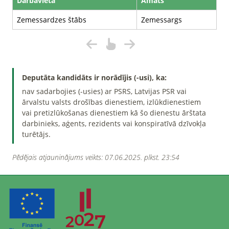
Darbavieta
Amats
Zemessardzes štābs
Zemessargs
Deputāta kandidāts ir norādījis (-usi), ka:
nav sadarbojies (-usies) ar PSRS, Latvijas PSR vai
ārvalstu valsts drošības dienestiem, izlūkdienestiem
vai pretizlūkošanas dienestiem kā šo dienestu ārštata
darbinieks, aģents, rezidents vai konspiratīvā dzīvokļa
turētājs.
Pēdējais atjauninājums veikts: 07.06.2025. plkst. 23:54