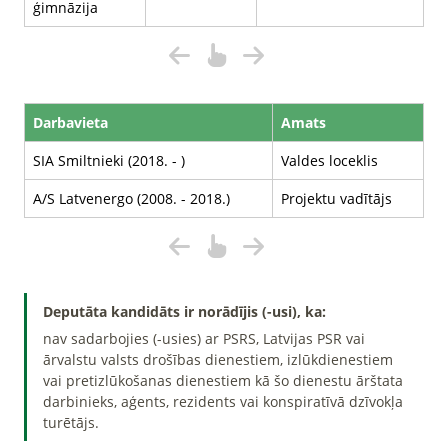
ģimnāzija
Darbavieta
Amats
SIA Smiltnieki (2018. - )
Valdes loceklis
A/S Latvenergo (2008. - 2018.)
Projektu vadītājs
Deputāta kandidāts ir norādījis (-usi), ka:
nav sadarbojies (-usies) ar PSRS, Latvijas PSR vai
ārvalstu valsts drošības dienestiem, izlūkdienestiem
vai pretizlūkošanas dienestiem kā šo dienestu ārštata
darbinieks, aģents, rezidents vai konspiratīvā dzīvokļa
turētājs.