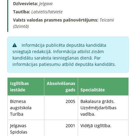
Dzīvesvieta:
Jelgava
Tautība:
Latvietis/latviete
Valsts valodas prasmes pašnovērtējums:
Teicami
(Dzimtā)
Informācija publicēta deputāta kandidāta
sniegtajā redakcijā. Informācija atbilst ziņām
kandidātu saraksta iesniegšanas dienā. Par
informācijas patiesumu atbild deputāta kandidāts.
Izglītības
Absolvēšanas
iestāde
gads
Specialitāte
Biznesa
2005
Bakalaura grāds.
augstskola
Uzņēmējdarbības
Turība
vadība.
Jelgavas
2001
Vidējā izglītība.
Spidolas