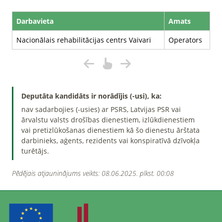
Darbavieta
Amats
Nacionālais rehabilitācijas centrs Vaivari
Operators
Deputāta kandidāts ir norādījis (-usi), ka:
nav sadarbojies (-usies) ar PSRS, Latvijas PSR vai
ārvalstu valsts drošības dienestiem, izlūkdienestiem
vai pretizlūkošanas dienestiem kā šo dienestu ārštata
darbinieks, aģents, rezidents vai konspiratīvā dzīvokļa
turētājs.
Pēdējais atjauninājums veikts: 08.06.2025. plkst. 00:08