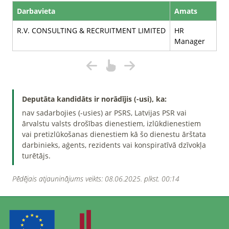
Darbavieta
Amats
R.V. CONSULTING & RECRUITMENT LIMITED
HR
Manager
Deputāta kandidāts ir norādījis (-usi), ka:
nav sadarbojies (-usies) ar PSRS, Latvijas PSR vai
ārvalstu valsts drošības dienestiem, izlūkdienestiem
vai pretizlūkošanas dienestiem kā šo dienestu ārštata
darbinieks, aģents, rezidents vai konspiratīvā dzīvokļa
turētājs.
Pēdējais atjauninājums veikts: 08.06.2025. plkst. 00:14