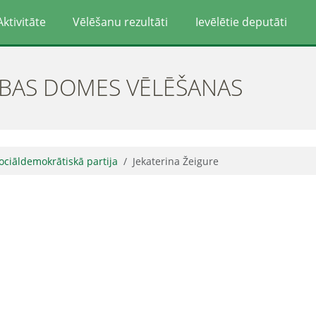
Aktivitāte
Vēlēšanu rezultāti
Ievēlētie deputāti
ĪBAS DOMES VĒLĒŠANAS
ociāldemokrātiskā partija
Jekaterina Žeigure