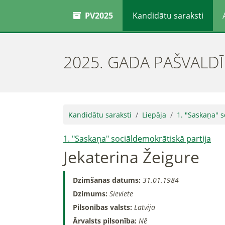
PV2025
Kandidātu saraksti
2025. GADA PAŠVALD
Kandidātu saraksti
Liepāja
1. "Saskaņa" s
1. "Saskaņa" sociāldemokrātiskā partija
Jekaterina Žeigure
Dzimšanas datums:
31.01.1984
Dzimums:
Sieviete
Pilsonības valsts:
Latvija
Ārvalsts pilsonība:
Nē