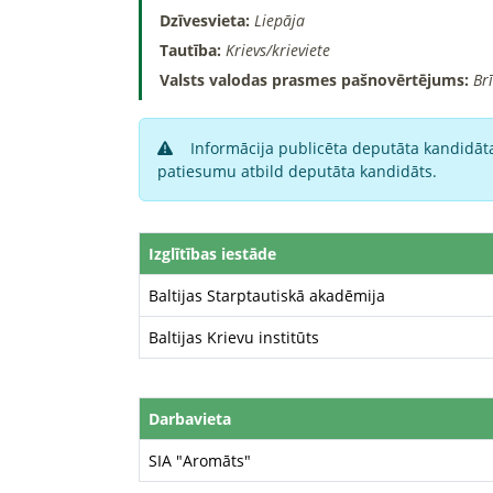
Dzīvesvieta:
Liepāja
Tautība:
Krievs/krieviete
Valsts valodas prasmes pašnovērtējums:
Br
Informācija publicēta deputāta kandidāta
patiesumu atbild deputāta kandidāts.
Izglītības iestāde
Baltijas Starptautiskā akadēmija
Baltijas Krievu institūts
Darbavieta
SIA "Aromāts"