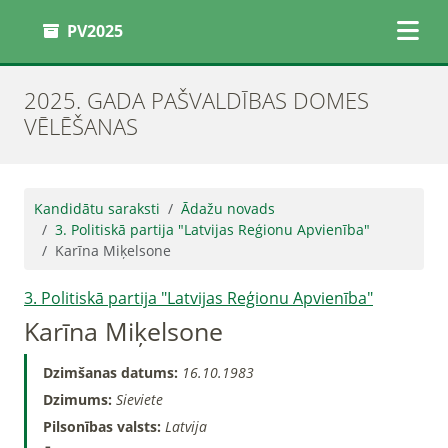
PV2025
2025. GADA PAŠVALDĪBAS DOMES
VĒLĒŠANAS
Kandidātu saraksti
Ādažu novads
3. Politiskā partija "Latvijas Reģionu Apvienība"
Karīna Miķelsone
3. Politiskā partija "Latvijas Reģionu Apvienība"
Karīna Miķelsone
Dzimšanas datums:
16.10.1983
Dzimums:
Sieviete
Pilsonības valsts:
Latvija