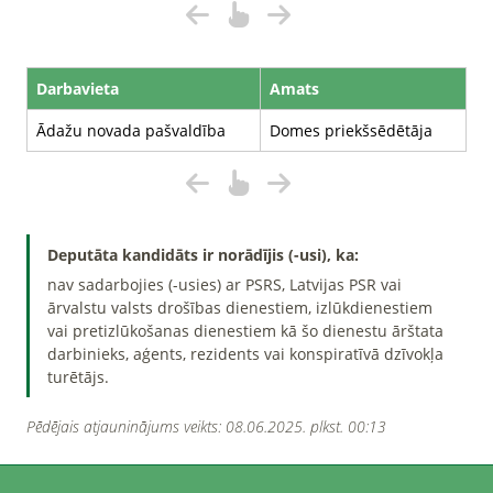
Darbavieta
Amats
Ādažu novada pašvaldība
Domes priekšsēdētāja
Deputāta kandidāts ir norādījis (-usi), ka:
nav sadarbojies (-usies) ar PSRS, Latvijas PSR vai
ārvalstu valsts drošības dienestiem, izlūkdienestiem
vai pretizlūkošanas dienestiem kā šo dienestu ārštata
darbinieks, aģents, rezidents vai konspiratīvā dzīvokļa
turētājs.
Pēdējais atjauninājums veikts: 08.06.2025. plkst. 00:13