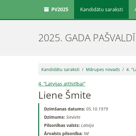
PV2025
Kandidātu saraksti
2025. GADA PAŠVALD
Kandidātu saraksti
Mārupes novads
4. "L
4. "Latvijas attīstībai"
Liene Šmite
Dzimšanas datums:
05.10.1979
Dzimums:
Sieviete
Pilsonības valsts:
Latvija
Ārvalsts pilsonība:
Nē