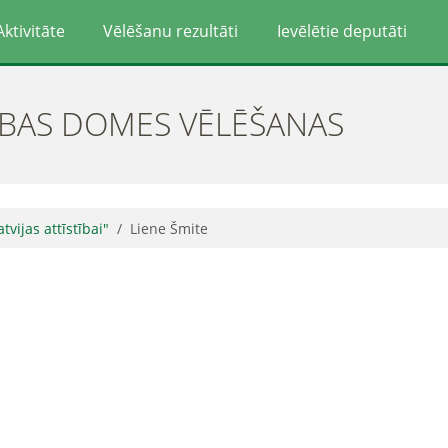
Aktivitāte
Vēlēšanu rezultāti
Ievēlētie deputāti
ĪBAS DOMES VĒLĒŠANAS
atvijas attīstībai"
Liene Šmite