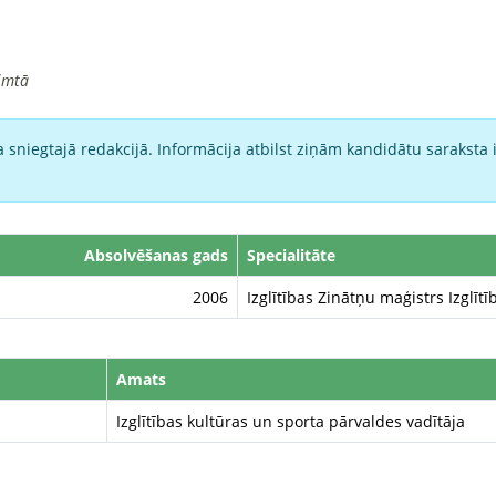
imtā
 sniegtajā redakcijā. Informācija atbilst ziņām kandidātu saraksta 
Absolvēšanas gads
Specialitāte
2006
Izglītības Zinātņu maģistrs Izglīt
Amats
Izglītības kultūras un sporta pārvaldes vadītāja