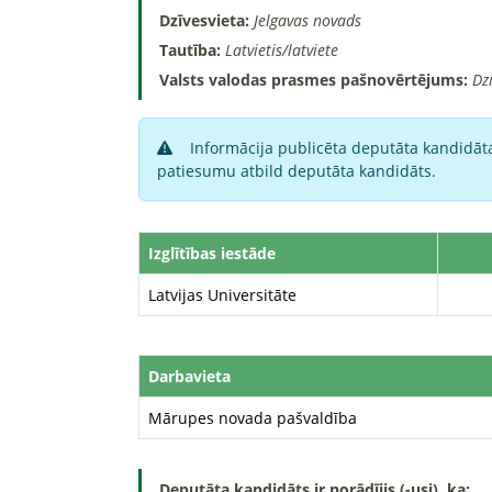
Dzīvesvieta:
Jelgavas novads
Tautība:
Latvietis/latviete
Valsts valodas prasmes pašnovērtējums:
Dz
Informācija publicēta deputāta kandidāta
patiesumu atbild deputāta kandidāts.
Izglītības iestāde
Latvijas Universitāte
Darbavieta
Mārupes novada pašvaldība
Deputāta kandidāts ir norādījis (-usi), ka: