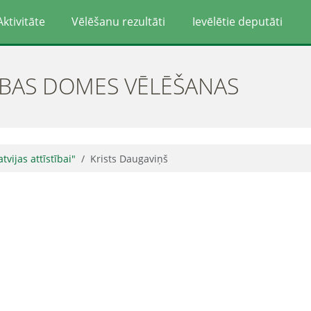
Aktivitāte
Vēlēšanu rezultāti
Ievēlētie deputāti
ĪBAS DOMES VĒLĒŠANAS
atvijas attīstībai"
Krists Daugaviņš