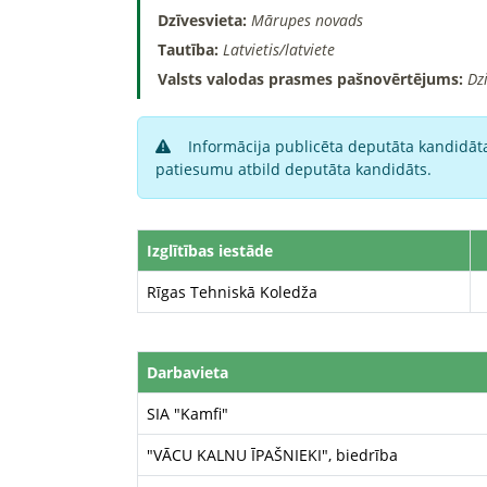
Dzīvesvieta:
Mārupes novads
Tautība:
Latvietis/latviete
Valsts valodas prasmes pašnovērtējums:
Dz
Informācija publicēta deputāta kandidāta
patiesumu atbild deputāta kandidāts.
Izglītības iestāde
Rīgas Tehniskā Koledža
Darbavieta
SIA "Kamfi"
"VĀCU KALNU ĪPAŠNIEKI", biedrība