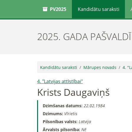
PV2025
Kandidātu saraksti
2025. GADA PAŠVALD
Kandidātu saraksti
Mārupes novads
4. "L
4. "Latvijas attīstībai"
Krists Daugaviņš
Dzimšanas datums:
22.02.1984
Dzimums:
Vīrietis
Pilsonības valsts:
Latvija
Ārvalsts pilsonība:
Nē