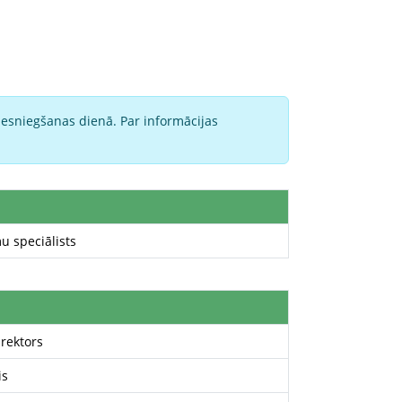
iesniegšanas dienā. Par informācijas
u speciālists
irektors
is