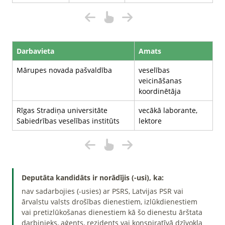
Darbavieta
Amats
Mārupes novada pašvaldība
veselības
veicināšanas
koordinētāja
Rīgas Stradiņa universitāte
vecākā laborante,
Sabiedrības veselības institūts
lektore
Deputāta kandidāts ir norādījis (-usi), ka:
nav sadarbojies (-usies) ar PSRS, Latvijas PSR vai
ārvalstu valsts drošības dienestiem, izlūkdienestiem
vai pretizlūkošanas dienestiem kā šo dienestu ārštata
darbinieks, aģents, rezidents vai konspiratīvā dzīvokļa