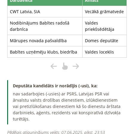
Darbavieta
Amats
CWT Latvia, SIA
Vecākā grāmatvede
Nodibinājums Babītes radošā
Valdes
darbnīca
priekšsēdētāja
Mārupes novada pašvaldība
Domes deputāte
Babītes uzņēmēju klubs, biedrība
Valdes loceklis
Deputāta kandidāts ir norādījis (-usi), ka:
nav sadarbojies (-usies) ar PSRS, Latvijas PSR vai
ārvalstu valsts drošības dienestiem, izlūkdienestiem
vai pretizlūkošanas dienestiem kā šo dienestu ārštata
darbinieks, aģents, rezidents vai konspiratīvā dzīvokļa
turētājs.
Pēdējais atjauninājums veikts: 07.06.2025. plkst. 23:53