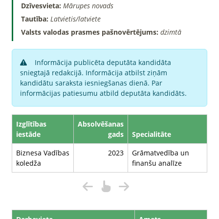
Dzīvesvieta:
Mārupes novads
Tautība:
Latvietis/latviete
Valsts valodas prasmes pašnovērtējums:
dzimtā
Informācija publicēta deputāta kandidāta
sniegtajā redakcijā. Informācija atbilst ziņām
kandidātu saraksta iesniegšanas dienā. Par
informācijas patiesumu atbild deputāta kandidāts.
Izglītības
Absolvēšanas
iestāde
gads
Specialitāte
Biznesa Vadības
2023
Grāmatvedība un
koledža
finanšu analīze