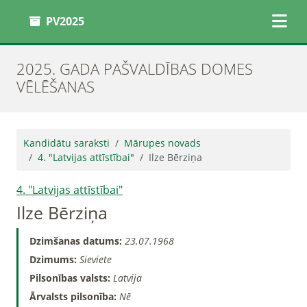
PV2025
2025. GADA PAŠVALDĪBAS DOMES
VĒLĒŠANAS
Kandidātu saraksti
Mārupes novads
4. "Latvijas attīstībai"
Ilze Bērziņa
4. "Latvijas attīstībai"
Ilze Bērziņa
Dzimšanas datums:
23.07.1968
Dzimums:
Sieviete
Pilsonības valsts:
Latvija
Ārvalsts pilsonība:
Nē