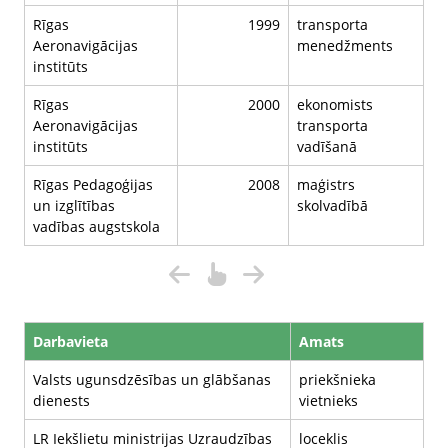
Rīgas
1999
transporta
Aeronavigācijas
menedžments
institūts
Rīgas
2000
ekonomists
Aeronavigācijas
transporta
institūts
vadīšanā
Rīgas Pedagoģijas
2008
maģistrs
un izglītības
skolvadībā
vadības augstskola
Darbavieta
Amats
Valsts ugunsdzēsības un glābšanas
priekšnieka
dienests
vietnieks
LR Iekšlietu ministrijas Uzraudzības
loceklis