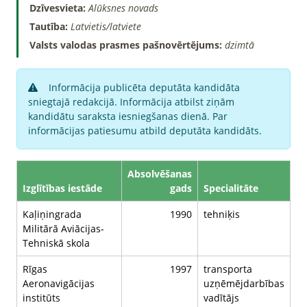
Dzīvesvieta:
Alūksnes novads
Tautība:
Latvietis/latviete
Valsts valodas prasmes pašnovērtējums:
dzimtā
Informācija publicēta deputāta kandidāta
sniegtajā redakcijā. Informācija atbilst ziņām
kandidātu saraksta iesniegšanas dienā. Par
informācijas patiesumu atbild deputāta kandidāts.
Absolvēšanas
Izglītības iestāde
gads
Specialitāte
Kaļiņingrada
1990
tehniķis
Militārā Aviācijas-
Tehniskā skola
Rīgas
1997
transporta
Aeronavigācijas
uzņēmējdarbības
institūts
vadītājs