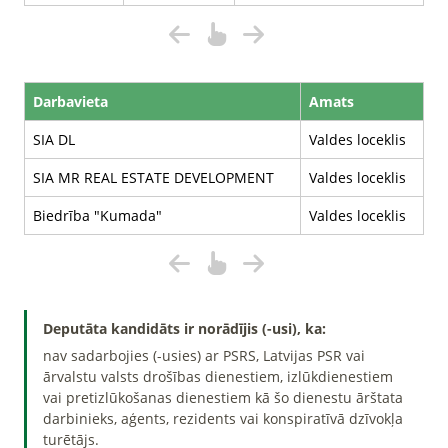
Darbavieta
Amats
SIA DL
Valdes loceklis
SIA MR REAL ESTATE DEVELOPMENT
Valdes loceklis
Biedrība "Kumada"
Valdes loceklis
Deputāta kandidāts ir norādījis (-usi), ka:
nav sadarbojies (-usies) ar PSRS, Latvijas PSR vai
ārvalstu valsts drošības dienestiem, izlūkdienestiem
vai pretizlūkošanas dienestiem kā šo dienestu ārštata
darbinieks, aģents, rezidents vai konspiratīvā dzīvokļa
turētājs.