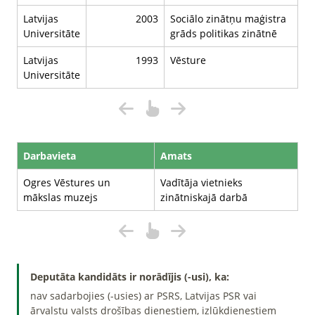
Latvijas
2003
Sociālo zinātņu maģistra
Universitāte
grāds politikas zinātnē
Latvijas
1993
Vēsture
Universitāte
Darbavieta
Amats
Ogres Vēstures un
Vadītāja vietnieks
mākslas muzejs
zinātniskajā darbā
Deputāta kandidāts ir norādījis (-usi), ka:
nav sadarbojies (-usies) ar PSRS, Latvijas PSR vai
ārvalstu valsts drošības dienestiem, izlūkdienestiem