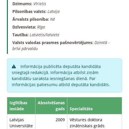
Dzimums:
Vīrietis
Pilsonības valsts:
Latvija
Ārvalsts pilsonība:
Nē
Dzīvesvieta:
Rīga
Tautība:
Latvietis/latviete
Valsts valodas prasmes pašnovērtējums:
Dzimtā -
brīvi pārvaldu
Informācija publicēta deputāta kandidāta
sniegtajā redakcijā. Informācija atbilst ziņām
kandidātu saraksta iesniegšanas dienā. Par
informācijas patiesumu atbild deputāta kandidāts.
Izglītības
Absolvēšanas
iestāde
gads
Specialitāte
Latvijas
2009
Vēstures doktora
Universitāte
zinātniskais grāds