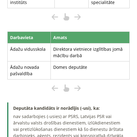
institūts
specialitāte
Darbavieta
Amats
Ādažu vidusskola
Direktora vietniece izglītības jomā
mācību darbā
Ādažu novada
Domes deputāte
pašvaldība
Deputāta kandidāts ir norādījis (-usi), ka:
nav sadarbojies (-usies) ar PSRS, Latvijas PSR vai
ārvalstu valsts drošības dienestiem, izlūkdienestiem
vai pretizlūkošanas dienestiem kā šo dienestu ārštata
darbinieks, aģents, rezidents vai konspiratīvā dzīvokļa