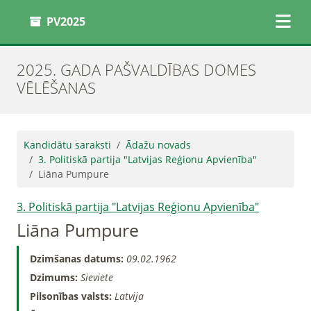
PV2025
2025. GADA PAŠVALDĪBAS DOMES
VĒLĒŠANAS
Kandidātu saraksti
Ādažu novads
3. Politiskā partija "Latvijas Reģionu Apvienība"
Liāna Pumpure
3. Politiskā partija "Latvijas Reģionu Apvienība"
Liāna Pumpure
Dzimšanas datums:
09.02.1962
Dzimums:
Sieviete
Pilsonības valsts:
Latvija