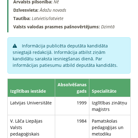
Ārvalsts pilsonība:
Nē
Dzīvesvieta:
Ādažu novads
Tautība:
Latvietis/latviete
Valsts valodas prasmes pašnovērtējums:
Dzimtā
Informācija publicēta deputāta kandidāta
sniegtajā redakcijā. Informācija atbilst ziņām
kandidātu saraksta iesniegšanas dienā. Par
informācijas patiesumu atbild deputāta kandidāts.
Absolvēšanas
Izglītības iestāde
gads
Specialitāte
Latvijas Universitāte
1999
Izglītības zinātņu
maģistrs
V. Lāča Liepājas
1984
Pamatskolas
Valsts
pedagoģijas un
pedagoģiskais
metodiku