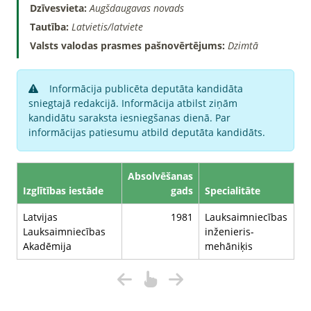
Dzīvesvieta:
Augšdaugavas novads
Tautība:
Latvietis/latviete
Valsts valodas prasmes pašnovērtējums:
Dzimtā
Informācija publicēta deputāta kandidāta
sniegtajā redakcijā. Informācija atbilst ziņām
kandidātu saraksta iesniegšanas dienā. Par
informācijas patiesumu atbild deputāta kandidāts.
Absolvēšanas
Izglītības iestāde
gads
Specialitāte
Latvijas
1981
Lauksaimniecības
Lauksaimniecības
inženieris-
Akadēmija
mehāniķis