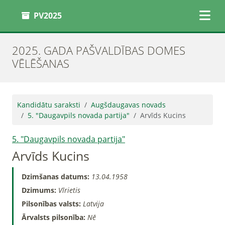
PV2025
2025. GADA PAŠVALDĪBAS DOMES
VĒLĒŠANAS
Kandidātu saraksti
Augšdaugavas novads
5. "Daugavpils novada partija"
Arvīds Kucins
5. "Daugavpils novada partija"
Arvīds Kucins
Dzimšanas datums:
13.04.1958
Dzimums:
Vīrietis
Pilsonības valsts:
Latvija
Ārvalsts pilsonība:
Nē