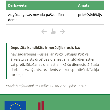
Darbavieta
Amats
Augšdaugavas novada pašvaldības
priekšsēdētājs
dome
Deputāta kandidāts ir norādījis (-usi), ka:
nav sadarbojies (-usies) ar PSRS, Latvijas PSR vai
ārvalstu valsts drošības dienestiem, izlūkdienestiem
vai pretizlūkošanas dienestiem kā šo dienestu ārštata
darbinieks, aģents, rezidents vai konspiratīvā dzīvokļa
turētājs.
Pēdējais atjauninājums veikts: 08.06.2025. plkst. 00:07