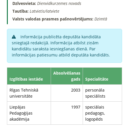
Dzīvesvieta:
Dienvidkurzemes novads
Tautība:
Latvietis/latviete
Valsts valodas prasmes pašnovērtējums:
Dzimtā
Informācija publicēta deputāta kandidāta
sniegtajā redakcijā. Informācija atbilst ziņām
kandidātu saraksta iesniegšanas dienā. Par
informācijas patiesumu atbild deputāta kandidāts.
Absolvēšanas
Izglītības iestāde
gads
Specialitāte
Rīgas Tehniskā
2003
personāla
universitāte
speciālists
Liepājas
1997
speciālais
Pedagoģijas
pedagogs,
akadēmija
logopēds