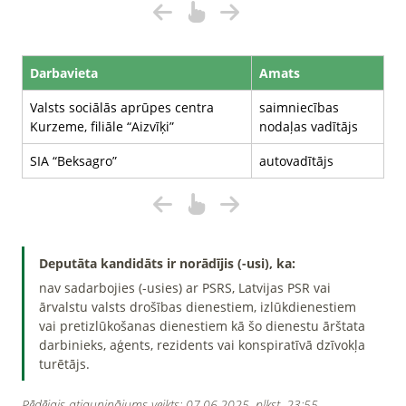
Darbavieta
Amats
Valsts sociālās aprūpes centra
saimniecības
Kurzeme, filiāle “Aizvīķi”
nodaļas vadītājs
SIA “Beksagro”
autovadītājs
Deputāta kandidāts ir norādījis (-usi), ka:
nav sadarbojies (-usies) ar PSRS, Latvijas PSR vai
ārvalstu valsts drošības dienestiem, izlūkdienestiem
vai pretizlūkošanas dienestiem kā šo dienestu ārštata
darbinieks, aģents, rezidents vai konspiratīvā dzīvokļa
turētājs.
Pēdējais atjauninājums veikts: 07.06.2025. plkst. 23:55