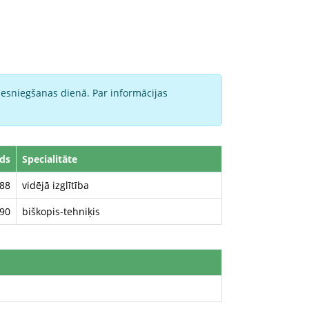
iesniegšanas dienā. Par informācijas
ds
Specialitāte
88
vidējā izglītība
90
biškopis-tehniķis