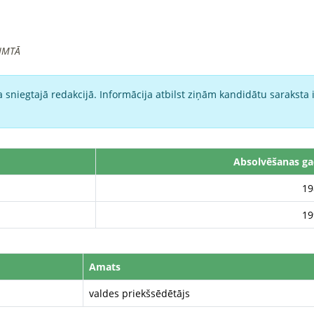
IMTĀ
 sniegtajā redakcijā. Informācija atbilst ziņām kandidātu saraksta 
Absolvēšanas ga
19
19
Amats
valdes priekšsēdētājs