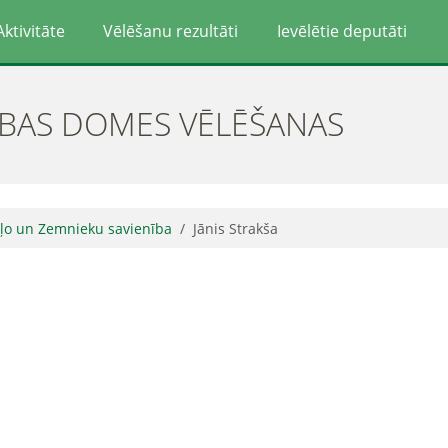
Aktivitāte
Vēlēšanu rezultāti
Ievēlētie deputāti
ĪBAS DOMES VĒLĒŠANAS
aļo un Zemnieku savienība
Jānis Strakša