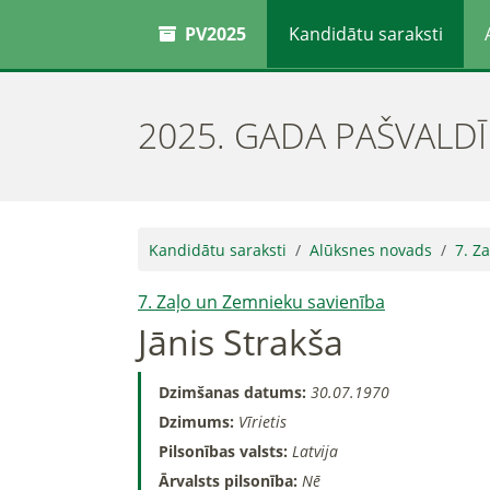
PV2025
Kandidātu saraksti
2025. GADA PAŠVALD
Kandidātu saraksti
Alūksnes novads
7. Z
7. Zaļo un Zemnieku savienība
Jānis Strakša
Dzimšanas datums:
30.07.1970
Dzimums:
Vīrietis
Pilsonības valsts:
Latvija
Ārvalsts pilsonība:
Nē