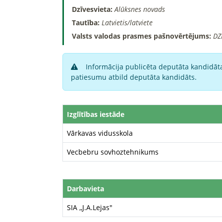
Dzīvesvieta:
Alūksnes novads
Tautība:
Latvietis/latviete
Valsts valodas prasmes pašnovērtējums:
DZ
Informācija publicēta deputāta kandidāta
patiesumu atbild deputāta kandidāts.
Izglītības iestāde
Vārkavas vidusskola
Vecbebru sovhoztehnikums
Darbavieta
SIA ,,J.A.Lejas"