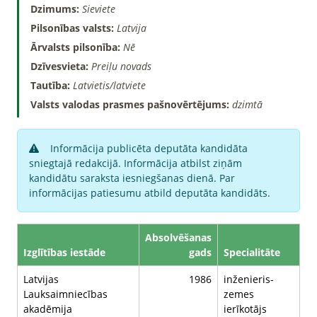
Dzimums:
Sieviete
Pilsonības valsts:
Latvija
Ārvalsts pilsonība:
Nē
Dzīvesvieta:
Preiļu novads
Tautība:
Latvietis/latviete
Valsts valodas prasmes pašnovērtējums:
dzimtā
Informācija publicēta deputāta kandidāta
sniegtajā redakcijā. Informācija atbilst ziņām
kandidātu saraksta iesniegšanas dienā. Par
informācijas patiesumu atbild deputāta kandidāts.
Absolvēšanas
Izglītības iestāde
gads
Specialitāte
Latvijas
1986
inženieris-
Lauksaimniecības
zemes
akadēmija
ierīkotājs