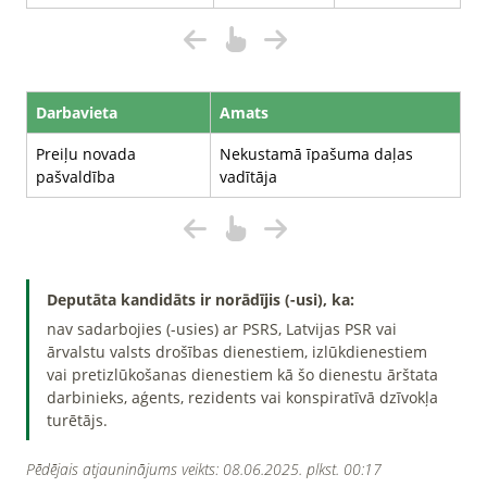
Darbavieta
Amats
Preiļu novada
Nekustamā īpašuma daļas
pašvaldība
vadītāja
Deputāta kandidāts ir norādījis (-usi), ka:
nav sadarbojies (-usies) ar PSRS, Latvijas PSR vai
ārvalstu valsts drošības dienestiem, izlūkdienestiem
vai pretizlūkošanas dienestiem kā šo dienestu ārštata
darbinieks, aģents, rezidents vai konspiratīvā dzīvokļa
turētājs.
Pēdējais atjauninājums veikts: 08.06.2025. plkst. 00:17