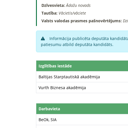
Dzīvesvieta:
Ādažu novads
Tautība:
Vācietis/vāciete
Valsts valodas prasmes pašnovērtējums:
Dz
Informācija publicēta deputāta kandidāta
patiesumu atbild deputāta kandidāts.
Izglītības iestāde
Baltijas Starptautiskā akadēmija
Vurth Biznesa akadēmija
Darbavieta
BeOk, SIA