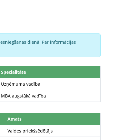
iesniegšanas dienā. Par informācijas
Specialitāte
Uzņēmuma vadība
MBA augstākā vadība
Amats
Valdes priekšsēdētājs