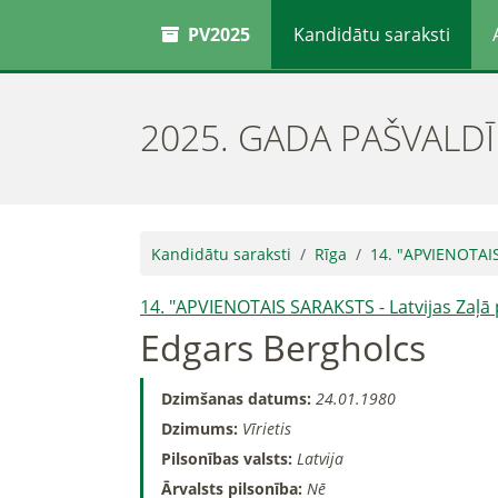
PV2025
Kandidātu saraksti
2025. GADA PAŠVALD
Kandidātu saraksti
Rīga
14. "APVIENOTAIS 
14. "APVIENOTAIS SARAKSTS - Latvijas Zaļā p
Edgars Bergholcs
Dzimšanas datums:
24.01.1980
Dzimums:
Vīrietis
Pilsonības valsts:
Latvija
Ārvalsts pilsonība:
Nē