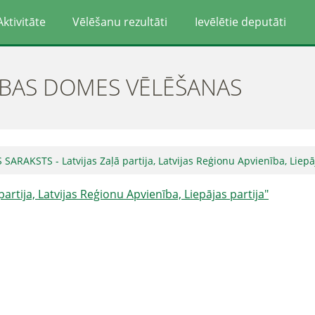
Aktivitāte
Vēlēšanu rezultāti
Ievēlētie deputāti
ĪBAS DOMES VĒLĒŠANAS
SARAKSTS - Latvijas Zaļā partija, Latvijas Reģionu Apvienība, Liepāj
artija, Latvijas Reģionu Apvienība, Liepājas partija"