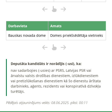
Darbavieta
Amats
Bauskas novada dome
Domes priekšsēdētāja vietnieks
Deputāta kandidāts ir norādījis (-usi), ka:
nav sadarbojies (-usies) ar PSRS, Latvijas PSR vai
ārvalstu valsts drošības dienestiem, izlūkdienestiem
vai pretizlūkošanas dienestiem kā šo dienestu ārštata
darbinieks, aģents, rezidents vai konspiratīvā dzīvokļa
turētājs.
Pēdējais atjauninājums veikts: 08.06.2025. plkst. 00:11