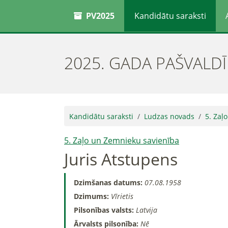
PV2025
Kandidātu saraksti
2025. GADA PAŠVALD
Kandidātu saraksti
Ludzas novads
5. Zaļ
5. Zaļo un Zemnieku savienība
Juris Atstupens
Dzimšanas datums:
07.08.1958
Dzimums:
Vīrietis
Pilsonības valsts:
Latvija
Ārvalsts pilsonība:
Nē