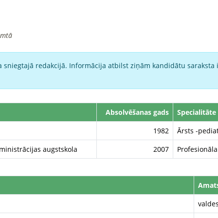
imtā
 sniegtajā redakcijā. Informācija atbilst ziņām kandidātu saraksta 
Absolvēšanas gads
Specialitāte
1982
Ārsts -pedia
inistrācijas augstskola
2007
Profesionāl
Amat
valdes