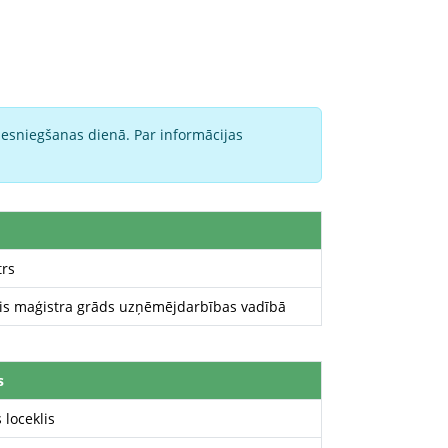
iesniegšanas dienā. Par informācijas
trs
ais maģistra grāds uzņēmējdarbības vadībā
s
 loceklis