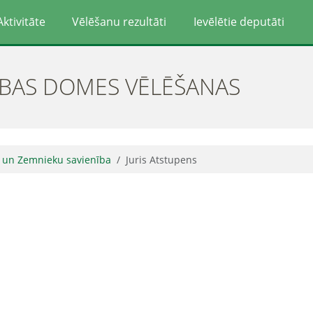
Aktivitāte
Vēlēšanu rezultāti
Ievēlētie deputāti
ĪBAS DOMES VĒLĒŠANAS
o un Zemnieku savienība
Juris Atstupens