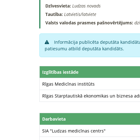
Dzīvesvieta:
Ludzas novads
Tautība:
Latvietis/latviete
Valsts valodas prasmes pašnovērtējums:
dz
Informācija publicēta deputāta kandidāta
patiesumu atbild deputāta kandidāts.
Izglītības iestāde
Rīgas Medicīnas institūts
Rīgas Starptautiskā ekonomikas un biznesa adm
Darbavieta
SIA "Ludzas medicīnas centrs"