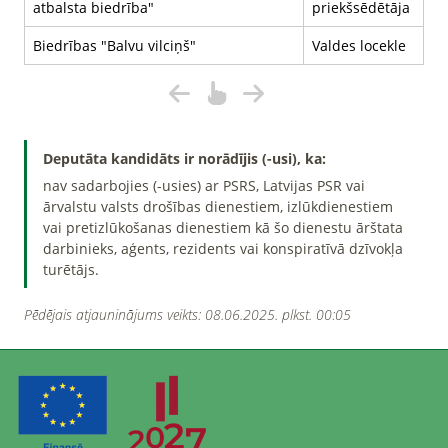
atbalsta biedrība"
priekšsēdētāja
Biedrības "Balvu vilciņš"
Valdes locekle
Deputāta kandidāts ir norādījis (-usi), ka:
nav sadarbojies (-usies) ar PSRS, Latvijas PSR vai
ārvalstu valsts drošības dienestiem, izlūkdienestiem
vai pretizlūkošanas dienestiem kā šo dienestu ārštata
darbinieks, aģents, rezidents vai konspiratīvā dzīvokļa
turētājs.
Pēdējais atjauninājums veikts: 08.06.2025. plkst. 00:05