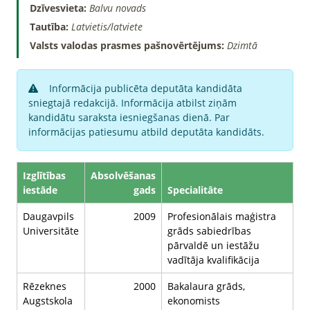
Dzīvesvieta:
Balvu novads
Tautība:
Latvietis/latviete
Valsts valodas prasmes pašnovērtējums:
Dzimtā
Informācija publicēta deputāta kandidāta
sniegtajā redakcijā. Informācija atbilst ziņām
kandidātu saraksta iesniegšanas dienā. Par
informācijas patiesumu atbild deputāta kandidāts.
Izglītības
Absolvēšanas
iestāde
gads
Specialitāte
Daugavpils
2009
Profesionālais maģistra
Universitāte
grāds sabiedrības
pārvaldē un iestāžu
vadītāja kvalifikācija
Rēzeknes
2000
Bakalaura grāds,
Augstskola
ekonomists