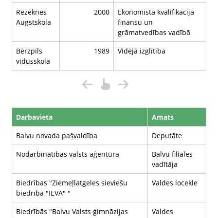
Rēzeknes
2000
Ekonomista kvalifikācija
Augstskola
finansu un
grāmatvedības vadībā
Bērzpils
1989
Vidējā izglītība
vidusskola
Darbavieta
Amats
Balvu novada pašvaldība
Deputāte
Nodarbinātības valsts aģentūra
Balvu filiāles
vadītāja
Biedrības "Ziemeļlatgeles sieviešu
Valdes locekle
biedrība "IEVA" "
Biedrībās "Balvu Valsts ģimnāzijas
Valdes