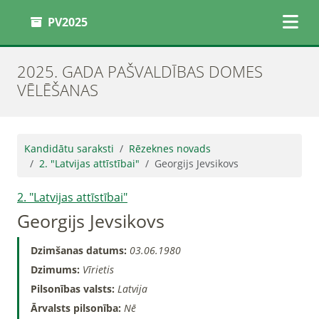
PV2025
2025. GADA PAŠVALDĪBAS DOMES
VĒLĒŠANAS
Kandidātu saraksti
Rēzeknes novads
2. "Latvijas attīstībai"
Georgijs Jevsikovs
2. "Latvijas attīstībai"
Georgijs Jevsikovs
Dzimšanas datums:
03.06.1980
Dzimums:
Vīrietis
Pilsonības valsts:
Latvija
Ārvalsts pilsonība:
Nē