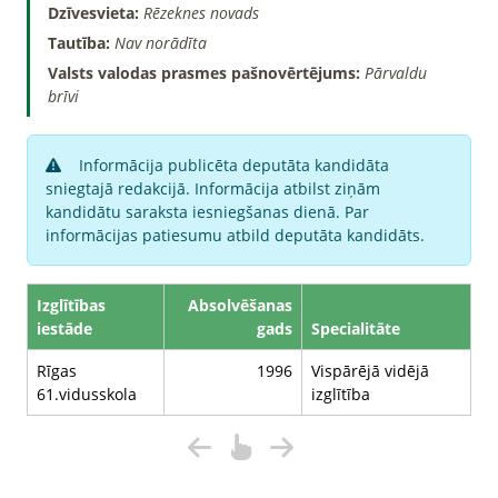
Dzīvesvieta:
Rēzeknes novads
Tautība:
Nav norādīta
Valsts valodas prasmes pašnovērtējums:
Pārvaldu
brīvi
Informācija publicēta deputāta kandidāta
sniegtajā redakcijā. Informācija atbilst ziņām
kandidātu saraksta iesniegšanas dienā. Par
informācijas patiesumu atbild deputāta kandidāts.
Izglītības
Absolvēšanas
iestāde
gads
Specialitāte
Rīgas
1996
Vispārējā vidējā
61.vidusskola
izglītība