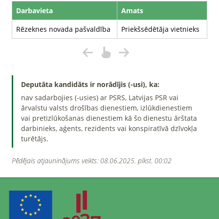
Darbavieta
Amats
Rēzeknes novada pašvaldība
Priekšsēdētāja vietnieks
Deputāta kandidāts ir norādījis (-usi), ka:
nav sadarbojies (-usies) ar PSRS, Latvijas PSR vai
ārvalstu valsts drošības dienestiem, izlūkdienestiem
vai pretizlūkošanas dienestiem kā šo dienestu ārštata
darbinieks, aģents, rezidents vai konspiratīvā dzīvokļa
turētājs.
Pēdējais atjauninājums veikts: 08.06.2025. plkst. 00:02