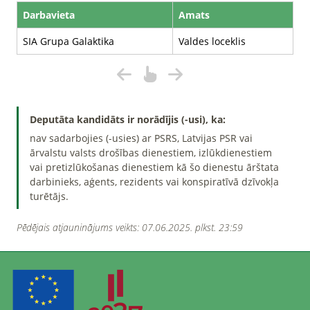
Darbavieta
Amats
SIA Grupa Galaktika
Valdes loceklis
Deputāta kandidāts ir norādījis (-usi), ka:
nav sadarbojies (-usies) ar PSRS, Latvijas PSR vai
ārvalstu valsts drošības dienestiem, izlūkdienestiem
vai pretizlūkošanas dienestiem kā šo dienestu ārštata
darbinieks, aģents, rezidents vai konspiratīvā dzīvokļa
turētājs.
Pēdējais atjauninājums veikts: 07.06.2025. plkst. 23:59