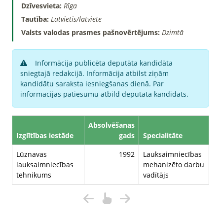
Dzīvesvieta:
Rīga
Tautība:
Latvietis/latviete
Valsts valodas prasmes pašnovērtējums:
Dzimtā
Informācija publicēta deputāta kandidāta
sniegtajā redakcijā. Informācija atbilst ziņām
kandidātu saraksta iesniegšanas dienā. Par
informācijas patiesumu atbild deputāta kandidāts.
Absolvēšanas
Izglītības iestāde
gads
Specialitāte
Lūznavas
1992
Lauksaimniecības
lauksaimniecības
mehanizēto darbu
tehnikums
vadītājs