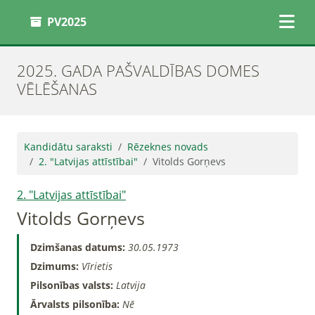
PV2025
2025. GADA PAŠVALDĪBAS DOMES
VĒLĒŠANAS
Kandidātu saraksti
Rēzeknes novads
2. "Latvijas attīstībai"
Vitolds Gorņevs
2. "Latvijas attīstībai"
Vitolds Gorņevs
Dzimšanas datums:
30.05.1973
Dzimums:
Vīrietis
Pilsonības valsts:
Latvija
Ārvalsts pilsonība:
Nē