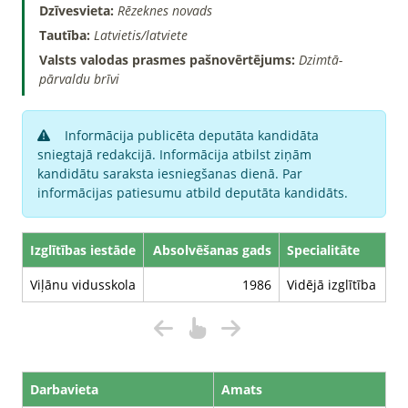
Dzīvesvieta:
Rēzeknes novads
Tautība:
Latvietis/latviete
Valsts valodas prasmes pašnovērtējums:
Dzimtā-
pārvaldu brīvi
Informācija publicēta deputāta kandidāta
sniegtajā redakcijā. Informācija atbilst ziņām
kandidātu saraksta iesniegšanas dienā. Par
informācijas patiesumu atbild deputāta kandidāts.
Izglītības iestāde
Absolvēšanas gads
Specialitāte
Viļānu vidusskola
1986
Vidējā izglītība
Darbavieta
Amats