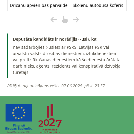
Dricānu apvienības pārvalde
Skolēnu autobusa šoferis
Deputāta kandidāts ir norādījis (-usi), ka:
nav sadarbojies (-usies) ar PSRS, Latvijas PSR vai
ārvalstu valsts drošības dienestiem, izlūkdienestiem
vai pretizlūkošanas dienestiem kā šo dienestu ārštata
darbinieks, aģents, rezidents vai konspiratīvā dzīvokļa
turētājs.
Pēdējais atjauninājums veikts: 07.06.2025. plkst. 23:57