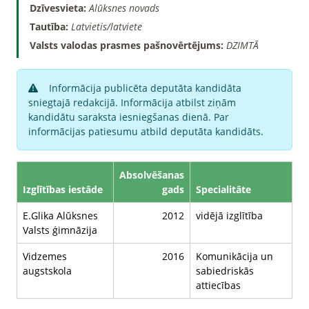
Dzīvesvieta:
Alūksnes novads
Tautība:
Latvietis/latviete
Valsts valodas prasmes pašnovērtējums:
DZIMTĀ
Informācija publicēta deputāta kandidāta
sniegtajā redakcijā. Informācija atbilst ziņām
kandidātu saraksta iesniegšanas dienā. Par
informācijas patiesumu atbild deputāta kandidāts.
Absolvēšanas
Izglītības iestāde
gads
Specialitāte
E.Glika Alūksnes
2012
vidējā izglītība
Valsts ģimnāzija
Vidzemes
2016
Komunikācija un
augstskola
sabiedriskās
attiecības