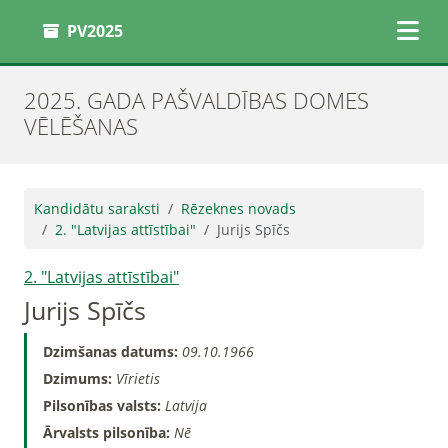
PV2025
2025. GADA PAŠVALDĪBAS DOMES
VĒLĒŠANAS
Kandidātu saraksti
Rēzeknes novads
2. "Latvijas attīstībai"
Jurijs Spīčs
2. "Latvijas attīstībai"
Jurijs Spīčs
Dzimšanas datums:
09.10.1966
Dzimums:
Vīrietis
Pilsonības valsts:
Latvija
Ārvalsts pilsonība:
Nē