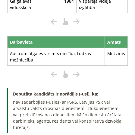
Gaigalavas
1984
Vispārējā vidējā
vidusskola
izglītība
Darbavieta
Amats
Austrumlatgales virsmežniecība, Ludzas
Mežzinis
mežniecība
Deputāta kandidāts ir norādījis (-usi), ka:
nav sadarbojies (-usies) ar PSRS, Latvijas PSR vai
ārvalstu valsts drošības dienestiem, izlūkdienestiem
vai pretizlūkošanas dienestiem kā šo dienestu ārštata
darbinieks, aģents, rezidents vai konspiratīvā dzīvokļa
turētājs.