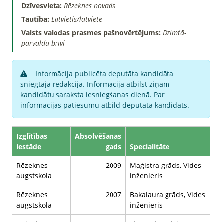
Dzīvesvieta:
Rēzeknes novads
Tautība:
Latvietis/latviete
Valsts valodas prasmes pašnovērtējums:
Dzimtā-
pārvaldu brīvi
Informācija publicēta deputāta kandidāta
sniegtajā redakcijā. Informācija atbilst ziņām
kandidātu saraksta iesniegšanas dienā. Par
informācijas patiesumu atbild deputāta kandidāts.
Izglītības
Absolvēšanas
iestāde
gads
Specialitāte
Rēzeknes
2009
Maģistra grāds, Vides
augstskola
inženieris
Rēzeknes
2007
Bakalaura grāds, Vides
augstskola
inženieris