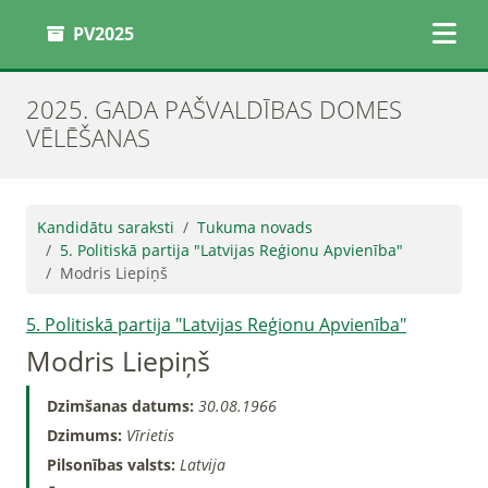
PV2025
2025. GADA PAŠVALDĪBAS DOMES
VĒLĒŠANAS
Kandidātu saraksti
Tukuma novads
5. Politiskā partija "Latvijas Reģionu Apvienība"
Modris Liepiņš
5. Politiskā partija "Latvijas Reģionu Apvienība"
Modris Liepiņš
Dzimšanas datums:
30.08.1966
Dzimums:
Vīrietis
Pilsonības valsts:
Latvija