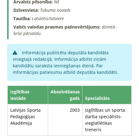
Ārvalsts pilsonība:
Nē
Dzīvesvieta:
Tukuma novads
Tautība:
Latvietis/latviete
Valsts valodas prasmes pašnovērtējums:
dzimtā -
brīvi pārvaldu
Informācija publicēta deputāta kandidāta
sniegtajā redakcijā. Informācija atbilst ziņām
kandidātu saraksta iesniegšanas dienā. Par
informācijas patiesumu atbild deputāta kandidāts.
Izglītības
Absolvēšanas
iestāde
gads
Specialitāte
Latvijas Sporta
2003
Izglītības un sporta
Pedagoģijas
darba speciālists-
Akadēmija
vieglatlētikas
treneris